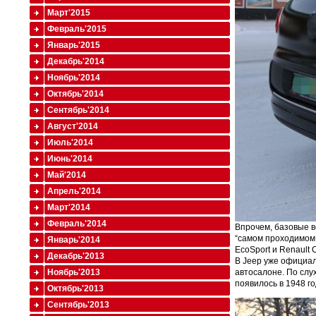
Март'2015
Февраль'2015
Январь'2015
Декабрь'2014
Ноябрь'2014
Октябрь'2014
Сентябрь'2014
Август'2014
Июль'2014
Июнь'2014
Май'2014
Апрель'2014
Март'2014
Февраль'2014
Впрочем, базовые в
“самом проходимом 
Январь'2014
EcoSport и Renault C
Декабрь'2013
В Jeep уже официал
Ноябрь'2013
автосалоне. По слу
появилось в 1948 г
Октябрь'2013
Сентябрь'2013