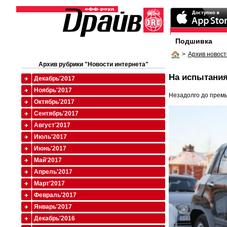
Подшивка
>
Архив новост
Архив рубрики "Новости интернета"
На испытаниях
Декабрь'2017
Ноябрь'2017
Незадолго до премь
Октябрь'2017
Сентябрь'2017
Август'2017
Июль'2017
Июнь'2017
Май'2017
Апрель'2017
Март'2017
Февраль'2017
Январь'2017
Декабрь'2016