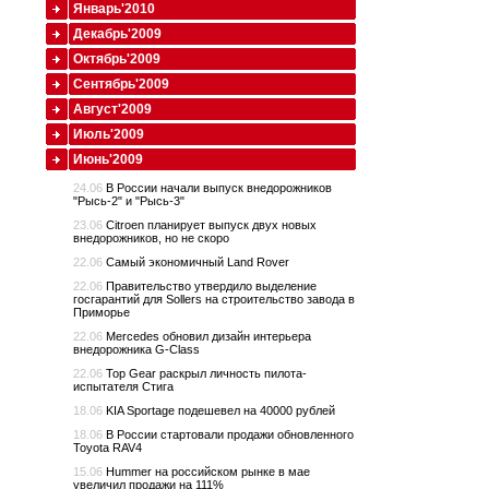
Январь'2010
Декабрь'2009
Октябрь'2009
Сентябрь'2009
Август'2009
Июль'2009
Июнь'2009
24.06
В России начали выпуск внедорожников
"Рысь-2" и "Рысь-3"
23.06
Citroen планирует выпуск двух новых
внедорожников, но не скоро
22.06
Самый экономичный Land Rover
22.06
Правительство утвердило выделение
госгарантий для Sollers на строительство завода в
Приморье
22.06
Mercedes обновил дизайн интерьера
внедорожника G-Class
22.06
Top Gear раскрыл личность пилота-
испытателя Стига
18.06
KIA Sportage подешевел на 40000 рублей
18.06
В России стартовали продажи обновленного
Toyota RAV4
15.06
Hummer на российском рынке в мае
увеличил продажи на 111%