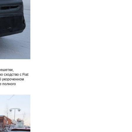
решетки,
 сходство с Fiat
об укороченном
е полного