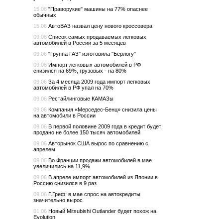
15.06
"Праворукие" машины на 77% опаснее
обычных
15.06
АвтоВАЗ назвал цену нового кроссовера
09.06
Список самых продаваемых легковых
автомобилей в России за 5 месяцев
09.06
"Группа ГАЗ" изготовила "Берлогу"
09.06
Импорт легковых автомобилей в РФ
снизился на 69%, грузовых - на 80%
09.06
За 4 месяца 2009 года импорт легковых
автомобилей в РФ упал на 70%
09.06
Рестайлинговые КАМАЗы
09.06
Компания «Мерседес-Бенц» снизила цены
на автомобили в России
09.06
В первой половине 2009 года в кредит будет
продано не более 150 тысяч автомобилей
09.06
Авторынок США вырос по сравнению с
апрелем
09.06
Во Франции продажи автомобилей в мае
увеличились на 11,9%
09.06
В апреле импорт автомобилей из Японии в
Россию снизился в 9 раз
09.06
Г.Греф: в мае спрос на автокредиты
значительно вырос
01.06
Новый Mitsubishi Outlander будет похож на
Evolution