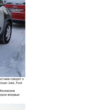
отчики говорят о
ssan Juke, Ford
 Женевском
торое впервые