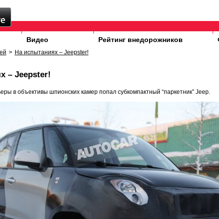
Видео
Рейтинг внедорожников
ей
>
На испытаниях – Jeepster!
 – Jeepster!
еры в объективы шпионских камер попал субкомпактный “паркетник” Jeep.