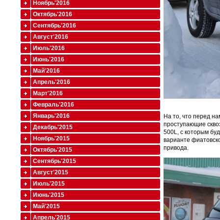
Ноябрь'2016
Октябрь'2016
Сентябрь'2016
Август'2016
Июль'2016
Июнь'2016
Май'2016
Апрель'2016
Март'2016
Февраль'2016
Январь'2016
На то, что перед н
проступающие сквоз
Декабрь'2015
500L, с которым буд
Ноябрь'2015
варианте фиатовск
привода.
Октябрь'2015
Сентябрь'2015
Август'2015
Июль'2015
Июнь'2015
Май'2015
Апрель'2015