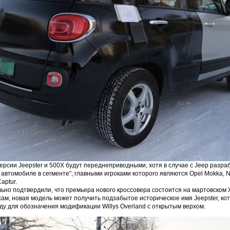
ерсии Jeepster и 500X будут переднеприводными, хотя в случае с Jeep разраб
автомобиле в сегменте”, главными игроками которого являются Opel Mokka, Ni
aptur.
ьно подтвердили, что премьера нового кроссовера состоится на мартовском
хам, новая модель может получить подзабытое историческое имя Jeepster, ко
оду для обозначения модификации Willys Overland с открытым верхом.