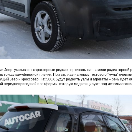
ами Jeep, указывают характерные редкие вертикальные ламели радиаторной 
ь толщу камуфляжной пленки. При взгляде на корму тестового “мула” очевидно
ущий Jeep и кроссовер Fiat 500X будут роднить узлы и агрегаты – речь идет 
ой переднеприводной платформы, которую модифицируют под использовани