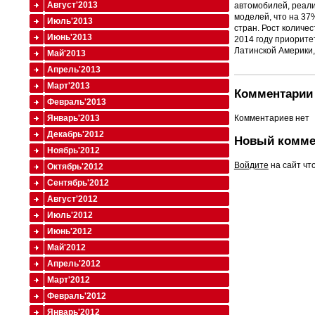
Август'2013
автомобилей, реали
моделей, что на 37
Июль'2013
стран. Рост количе
Июнь'2013
2014 году приорите
Латинской Америки,
Май'2013
Апрель'2013
Март'2013
Комментарии 
Февраль'2013
Комментариев нет
Январь'2013
Декабрь'2012
Новый комме
Ноябрь'2012
Войдите
на сайт чт
Октябрь'2012
Сентябрь'2012
Август'2012
Июль'2012
Июнь'2012
Май'2012
Апрель'2012
Март'2012
Февраль'2012
Январь'2012