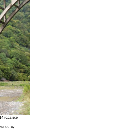
4 года все
личеству