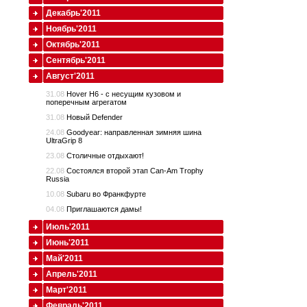
Декабрь'2011
Ноябрь'2011
Октябрь'2011
Сентябрь'2011
Август'2011
31.08
Hover H6 - с несущим кузовом и
поперечным агрегатом
31.08
Новый Defender
24.08
Goodyear: направленная зимняя шина
UltraGrip 8
23.08
Столичные отдыхают!
22.08
Состоялся второй этап Can-Am Trophy
Russia
10.08
Subaru во Франкфурте
04.08
Приглашаются дамы!
Июль'2011
Июнь'2011
Май'2011
Апрель'2011
Март'2011
Февраль'2011