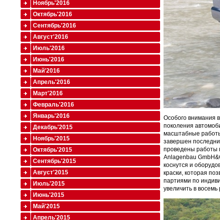
Ноябрь'2016
Октябрь'2016
Сентябрь'2016
Август'2016
Июль'2016
Июнь'2016
Май'2016
Апрель'2016
Март'2016
Февраль'2016
Январь'2016
Особого внимания в
поколения автомоби
Декабрь'2015
масштабные работы
Ноябрь'2015
завершен последний
проведены работы п
Октябрь'2015
Anlagenbau GmbH&Co
Сентябрь'2015
коснутся и оборуд
Август'2015
краски, которая по
партиями по индиви
Июль'2015
увеличить в восемь 
Июнь'2015
Май'2015
Апрель'2015