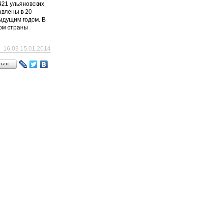
421 ульяновских
авлены в 20
ыдущим годом. В
ом страны
16:03 15.01.2014
ться…