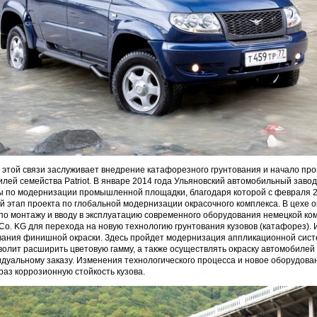
 этой связи заслуживает внедрение катафорезного грунтования и начало про
лей семейства Patriot. В январе 2014 года Ульяновский автомобильный заво
 по модернизации промышленной площадки, благодаря которой с февраля 2
 этап проекта по глобальной модернизации окрасочного комплекса. В цехе о
о монтажу и вводу в эксплуатацию современного оборудования немецкой ко
. KG для перехода на новую технологию грунтования кузовов (катафорез).
ования финишной окраски. Здесь пройдет модернизация аппликационной сис
зволит расширить цветовую гамму, а также осуществлять окраску автомобиле
дуальному заказу. Изменения технологического процесса и новое оборудова
раз коррозионную стойкость кузова.