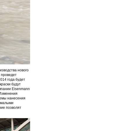
изводства нового
д проведет
014 года будет
краски будут
мпании Eisenmann
 Изменения
темы нанесения
й малыми
ние позволят