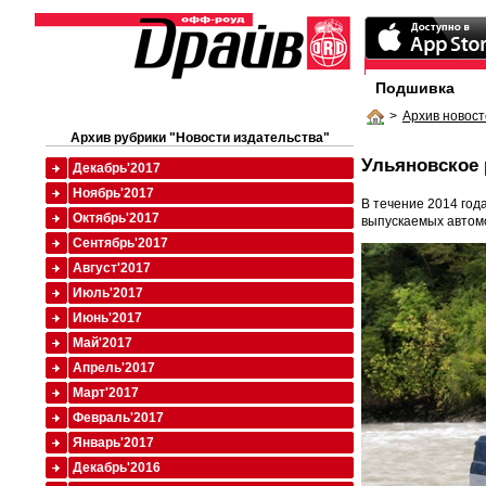
Подшивка
>
Архив новост
Архив рубрики "Новости издательства"
Ульяновское 
Декабрь'2017
Ноябрь'2017
В течение 2014 го
Октябрь'2017
выпускаемых автом
Сентябрь'2017
Август'2017
Июль'2017
Июнь'2017
Май'2017
Апрель'2017
Март'2017
Февраль'2017
Январь'2017
Декабрь'2016