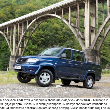
 проектом является усовершенствование складской логистики – в январе 201
я будут реорганизованы и сконцентрированы вокруг сборочного конвейера.
для Ульяновского автомобильного завода рекордным за последние годы по ко