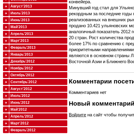
конвейера.
Август'2013
Минувший год стал для Ульяно
рекордным за последние годы 
Июль'2013
реализованных на внешних рын
Июнь'2013
продано 10.421 ульяновских м
Май'2013
аналогичный показатель 2012 
Апрель'2013
20 стран. Рост количества пр
Март'2013
более 17% по сравнению с пре
Февраль'2013
приоритетными направлениями
Январь'2013
являются в основном страны Л
Восточной Азии и Ближнего Во
Декабрь'2012
Ноябрь'2012
Октябрь'2012
Комментарии посети
Сентябрь'2012
Август'2012
Комментариев нет
Июль'2012
Новый комментари
Июнь'2012
Май'2012
Войдите
на сайт чтобы получи
Апрель'2012
Март'2012
Февраль'2012