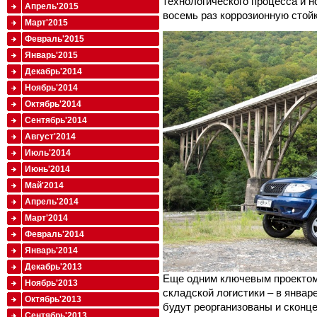
технологического процесса и н
Апрель'2015
восемь раз коррозионную стойк
Март'2015
Февраль'2015
Январь'2015
Декабрь'2014
Ноябрь'2014
Октябрь'2014
Сентябрь'2014
Август'2014
Июль'2014
Июнь'2014
Май'2014
Апрель'2014
Март'2014
Февраль'2014
Январь'2014
Декабрь'2013
Еще одним ключевым проектом
Ноябрь'2013
складской логистики – в январ
Октябрь'2013
будут реорганизованы и сконц
Сентябрь'2013