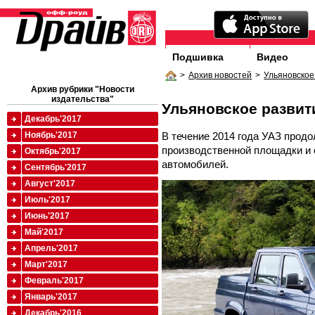
Подшивка
Видео
>
Архив новостей
>
Ульяновское
Архив рубрики "Новости
издательства"
Ульяновское развит
Декабрь'2017
В течение 2014 года УАЗ прод
Ноябрь'2017
производственной площадки и
Октябрь'2017
автомобилей.
Сентябрь'2017
Август'2017
Июль'2017
Июнь'2017
Май'2017
Апрель'2017
Март'2017
Февраль'2017
Январь'2017
Декабрь'2016