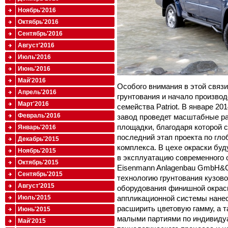
Ноябрь'2016
Октябрь'2016
Сентябрь'2016
Август'2016
Июль'2016
Июнь'2016
Май'2016
Особого внимания в этой связ
Апрель'2016
грунтования и начало произво
Март'2016
семейства Patriot. В январе 2
Февраль'2016
завод проведет масштабные р
площадки, благодаря которой 
Январь'2016
последний этап проекта по гл
Декабрь'2015
комплекса. В цехе окраски бу
Ноябрь'2015
в эксплуатацию современного 
Октябрь'2015
Eisenmann Anlagenbau GmbH&C
Сентябрь'2015
технологию грунтования кузово
Август'2015
оборудования финишной окраск
аппликационной системы нанес
Июль'2015
расширить цветовую гамму, а 
Июнь'2015
малыми партиями по индивиду
Май'2015