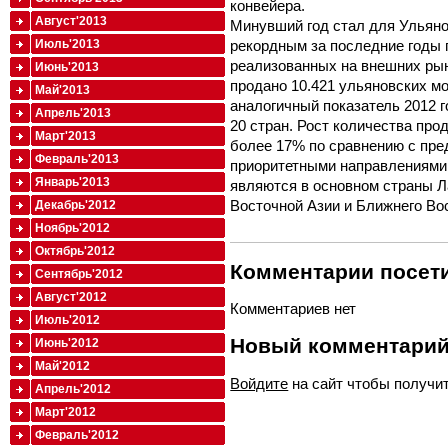
конвейера.
Август'2013
Минувший год стал для Ульяно
рекордным за последние годы 
Июль'2013
реализованных на внешних рын
Июнь'2013
продано 10.421 ульяновских м
Май'2013
аналогичный показатель 2012 
Апрель'2013
20 стран. Рост количества пр
Март'2013
более 17% по сравнению с пре
Февраль'2013
приоритетными направлениями
Январь'2013
являются в основном страны Л
Восточной Азии и Ближнего Во
Декабрь'2012
Ноябрь'2012
Октябрь'2012
Комментарии посети
Сентябрь'2012
Август'2012
Комментариев нет
Июль'2012
Новый комментари
Июнь'2012
Май'2012
Войдите
на сайт чтобы получи
Апрель'2012
Март'2012
Февраль'2012