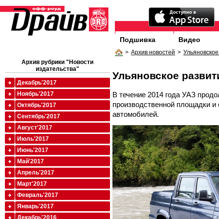
Подшивка
Видео
>
Архив новостей
>
Ульяновское
Архив рубрики "Новости
издательства"
Ульяновское развит
Декабрь'2017
В течение 2014 года УАЗ прод
Ноябрь'2017
производственной площадки и
Октябрь'2017
автомобилей.
Сентябрь'2017
Август'2017
Июль'2017
Июнь'2017
Май'2017
Апрель'2017
Март'2017
Февраль'2017
Январь'2017
Декабрь'2016