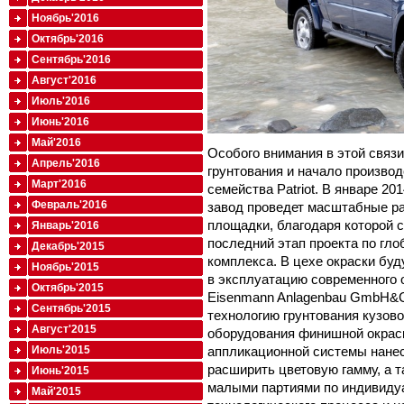
Ноябрь'2016
Октябрь'2016
Сентябрь'2016
Август'2016
Июль'2016
Июнь'2016
Май'2016
Особого внимания в этой связ
Апрель'2016
грунтования и начало произво
Март'2016
семейства Patriot. В январе 2
Февраль'2016
завод проведет масштабные р
площадки, благодаря которой 
Январь'2016
последний этап проекта по гл
Декабрь'2015
комплекса. В цехе окраски бу
Ноябрь'2015
в эксплуатацию современного 
Октябрь'2015
Eisenmann Anlagenbau GmbH&C
Сентябрь'2015
технологию грунтования кузово
Август'2015
оборудования финишной окраск
аппликационной системы нанес
Июль'2015
расширить цветовую гамму, а 
Июнь'2015
малыми партиями по индивиду
Май'2015