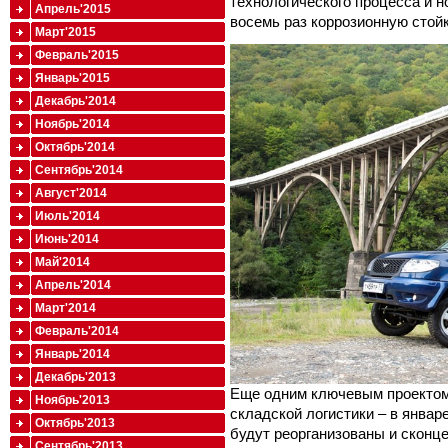
технологического процесса и н
Апрель'2015
восемь раз коррозионную стойк
Март'2015
Февраль'2015
Январь'2015
Декабрь'2014
Ноябрь'2014
Октябрь'2014
Сентябрь'2014
Август'2014
Июль'2014
Июнь'2014
Май'2014
Апрель'2014
Март'2014
Февраль'2014
Январь'2014
Декабрь'2013
Еще одним ключевым проектом
Ноябрь'2013
складской логистики – в январ
Октябрь'2013
будут реорганизованы и сконц
Сентябрь'2013