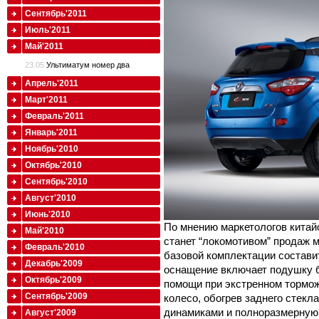
Сентябрь'2011
Июль'2011
Май'2011
23.05
Ультиматум номер два
Апрель'2011
Март'2011
Февраль'2011
Январь'2011
Ноябрь'2010
Октябрь'2010
Сентябрь'2010
Август'2010
Июнь'2010
По мнению маркетологов китай
Май'2010
станет “локомотивом” продаж 
Февраль'2010
базовой комплектации состави
Декабрь'2009
оснащение включает подушку б
Октябрь'2009
помощи при экстренном тормож
Сентябрь'2009
колесо, обогрев заднего стекла
динамиками и полноразмерную 
Август'2009