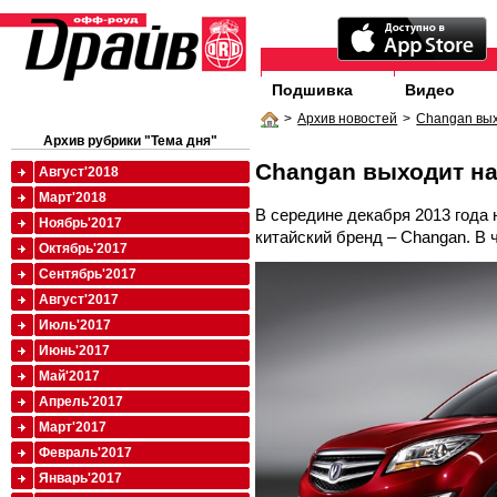
Подшивка
Видео
>
Архив новостей
>
Changan вых
Архив рубрики "Тема дня"
Changan выходит н
Август'2018
Март'2018
В середине декабря 2013 года
Ноябрь'2017
китайский бренд – Changan. В 
Октябрь'2017
Сентябрь'2017
Август'2017
Июль'2017
Июнь'2017
Май'2017
Апрель'2017
Март'2017
Февраль'2017
Январь'2017