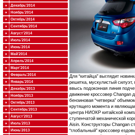
Декабрь'2014
Ноябрь'2014
Октябрь'2014
Сентябрь'2014
Август'2014
Июль'2014
Июнь'2014
Май'2014
Апрель'2014
Март'2014
Февраль'2014
Для “китайца” выглядит новин
Январь'2014
решетка, мускулистый силуэт,
ввысь подоконная линия подче
Декабрь'2013
движение кроссовер Changan д
Ноябрь'2013
бензиновая “четверка” объемом
Октябрь'2013
крутящего момента и являющая
Сентябрь'2013
центра НИОКР китайской компан
Август'2013
ступенчатой механической кор
Июль'2013
Aisin. Конструкторы Changan с
“глобальный” кроссовер ездов
Июнь'2013