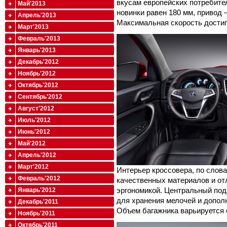
вкусам европейских потребите
Май'2013
новинки равен 180 мм, привод 
Апрель'2013
Максимальная скорость достига
Март'2013
Февраль'2013
Январь'2013
Декабрь'2012
Ноябрь'2012
Октябрь'2012
Сентябрь'2012
Август'2012
Июль'2012
Июнь'2012
Май'2012
Апрель'2012
Март'2012
Интерьер кроссовера, по слова
Февраль'2012
качественных материалов и от
эргономикой. Центральный под
Январь'2012
для хранения мелочей и дополн
Декабрь'2011
Объем багажника варьируется о
Ноябрь'2011
Октябрь'2011