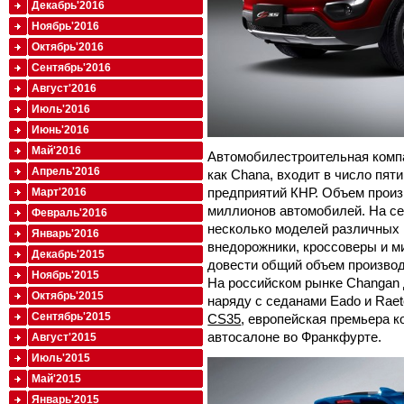
Декабрь'2016
Ноябрь'2016
Октябрь'2016
Сентябрь'2016
Август'2016
Июль'2016
Июнь'2016
Май'2016
Автомобилестроительная компа
Апрель'2016
как Chana, входит в число пя
предприятий КНР. Объем произ
Март'2016
миллионов автомобилей. На се
Февраль'2016
несколько моделей различных к
Январь'2016
внедорожники, кроссоверы и ми
Декабрь'2015
довести общий объем производ
Ноябрь'2015
На российском рынке Changan 
Октябрь'2015
наряду с седанами Eado и Rae
Сентябрь'2015
CS35
, европейская премьера к
автосалоне во Франкфурте.
Август'2015
Июль'2015
Май'2015
Январь'2015