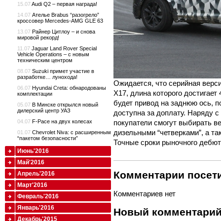
15.07
Audi Q2 – первая награда!
14.07
Ателье Brabus “разогрело”
кроссовер Mercedes-AMG GLE 63
13.07
Райнер Цитлоу – и снова
мировой рекорд!
11.07
Jaguar Land Rover Special
Vehicle Operations – с новым
техническим центром
08.07
Suzuki примет участие в
разработке… лунохода!
Ожидается, что серийная верс
06.07
Hyundai Creta: обнародованы
X17, длина которого достигает
комплектации
будет привод на заднюю ось, 
05.07
В Минске открылся новый
дилерский центр УАЗ
доступна за доплату. Наряду 
04.07
F-Pace на двух колесах
покупатели смогут выбирать в
дизельными “четверками”, а т
01.07
Chevrolet Niva: с расширенным
“пакетом безопасности”
Точные сроки рыночного дебют
Июнь'2016
Май'2016
Комментарии посети
Апрель'2016
Март'2016
Комментариев нет
Февраль'2016
Январь'2016
Новый комментари
Декабрь'2015