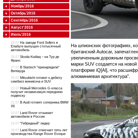
Ноябрь'2016
Октябрь'2016
Сентябрь'2016
Август'2016
Июль'2016
29.07
На заводе Ford Sollers в
На шпионских фотографиях, ко
Елабуге выпущен стотысячный
автомобиль
британский Autocar, запечатлен
28.07
Skoda Kodiaq – на Тур де
увеличенным дорожным просве
Франс
марки SUV создается на ново
27.07
В Startech “принарядили”
платформе iQ[Al], что расшиф
Bentayga
алюминиевая архитектура”.
25.07
Mitsubishi готовит к дебюту
симбиоз минивэна и SUV
22.07
Новый Mercedes G-класса
получит независимую переднюю
подвеску
21.07
В Audi готовят соперника BMW
X6
20.07
Land Rover отзывает
автомобили в России
19.07
“Гибридный” лидер
18.07
Land Rover отмечает пять лет
производства Range Rover Evoque