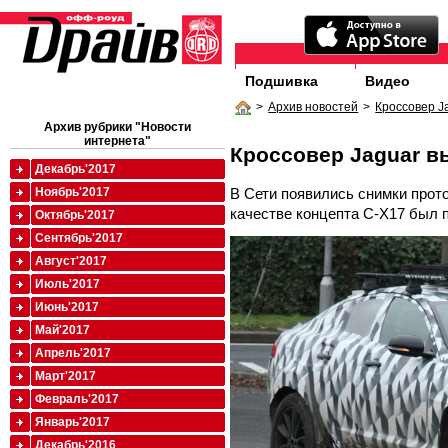
Подшивка
Видео
>
Архив новостей
>
Кроссовер J
Архив рубрики "Новости
интернета"
Кроссовер Jaguar в
Декабрь'2017
В Сети появились снимки прот
Ноябрь'2017
качестве концепта C-X17 был 
Октябрь'2017
Сентябрь'2017
Август'2017
Июль'2017
Июнь'2017
Май'2017
Апрель'2017
Март'2017
Февраль'2017
Январь'2017
Декабрь'2016