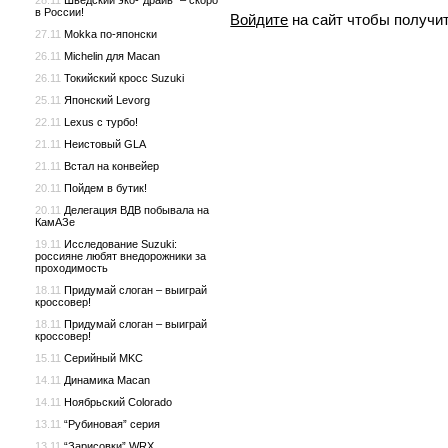
28.11
Шведский эко-“драйв” – скоро
в России!
Войдите
на сайт чтобы получи
27.11
Mokka по-японски
26.11
Michelin для Macan
26.11
Токийский кросс Suzuki
25.11
Японский Levorg
22.11
Lexus с турбо!
21.11
Неистовый GLA
21.11
Встал на конвейер
20.11
Пойдем в бутик!
20.11
Делегация ВДВ побывала на
КамАЗе
19.11
Исследование Suzuki:
россияне любят внедорожники за
проходимость
18.11
Придумай слоган – выиграй
кроссовер!
18.11
Придумай слоган – выиграй
кроссовер!
15.11
Серийный MKC
14.11
Динамика Macan
14.11
Ноябрьский Colorado
13.11
“Рубиновая” серия
13.11
“Зарисовки” WRX