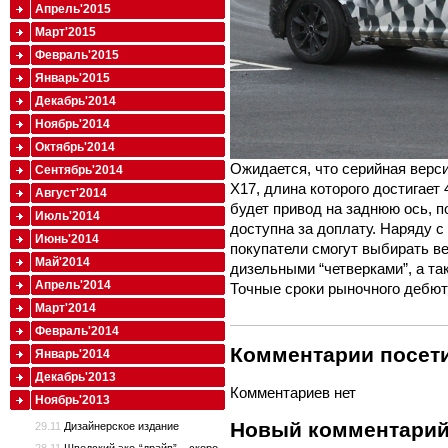
Апрель'2015
Март'2015
Февраль'2015
Январь'2015
Декабрь'2014
Ноябрь'2014
Октябрь'2014
Ожидается, что серийная верс
Сентябрь'2014
X17, длина которого достигает
Август'2014
будет привод на заднюю ось, 
Июль'2014
доступна за доплату. Наряду 
Июнь'2014
покупатели смогут выбирать в
Май'2014
дизельными “четверками”, а т
Апрель'2014
Точные сроки рыночного дебют
Март'2014
Февраль'2014
Комментарии посети
Январь'2014
Декабрь'2013
Комментариев нет
Ноябрь'2013
Новый комментари
29.11
Дизайнерское издание