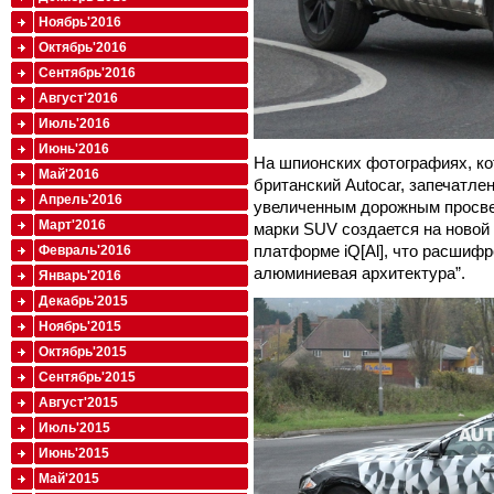
Ноябрь'2016
Октябрь'2016
Сентябрь'2016
Август'2016
Июль'2016
Июнь'2016
На шпионских фотографиях, ко
Май'2016
британский Autocar, запечатлен
Апрель'2016
увеличенным дорожным просве
Март'2016
марки SUV создается на ново
платформе iQ[Al], что расшиф
Февраль'2016
алюминиевая архитектура”.
Январь'2016
Декабрь'2015
Ноябрь'2015
Октябрь'2015
Сентябрь'2015
Август'2015
Июль'2015
Июнь'2015
Май'2015