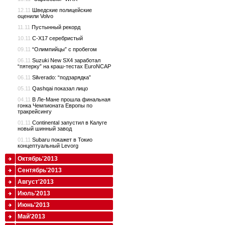
12.11
Шведские полицейские
оценили Volvo
11.11
Пустынный рекорд
10.11
C-X17 серебристый
09.11
“Олимпийцы” с пробегом
06.11
Suzuki New SX4 заработал
“пятерку” на краш-тестах EuroNCAP
06.11
Silverado: “подзарядка”
05.11
Qashqai показал лицо
04.11
В Ле-Мане прошла финальная
гонка Чемпионата Европы по
тракрейсингу
01.11
Continental запустил в Калуге
новый шинный завод
01.11
Subaru покажет в Токио
концептуальный Levorg
Октябрь'2013
Сентябрь'2013
Август'2013
Июль'2013
Июнь'2013
Май'2013