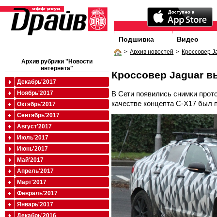
Подшивка
Видео
>
Архив новостей
>
Кроссовер J
Архив рубрики "Новости
интернета"
Кроссовер Jaguar в
Декабрь'2017
В Сети появились снимки прот
Ноябрь'2017
качестве концепта C-X17 был 
Октябрь'2017
Сентябрь'2017
Август'2017
Июль'2017
Июнь'2017
Май'2017
Апрель'2017
Март'2017
Февраль'2017
Январь'2017
Декабрь'2016