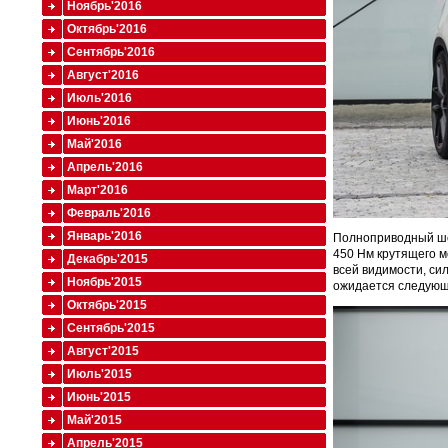
Ноябрь'2016
Октябрь'2016
Сентябрь'2016
Август'2016
Июль'2016
Июнь'2016
Май'2016
Апрель'2016
Март'2016
Февраль'2016
Январь'2016
Полноприводный шоу
450 Нм крутящего м
Декабрь'2015
всей видимости, си
Ноябрь'2015
ожидается следующе
Октябрь'2015
Сентябрь'2015
Август'2015
Июль'2015
Июнь'2015
Май'2015
Апрель'2015