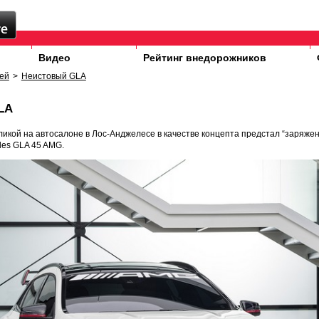
Видео
Рейтинг внедорожников
ей
>
Неистовый GLA
LA
икой на автосалоне в Лос-Анджелесе в качестве концепта предстал “заряже
des GLA 45 AMG.