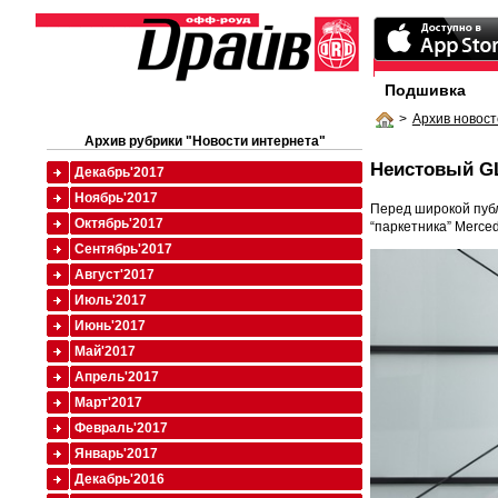
Подшивка
>
Архив новост
Архив рубрики "Новости интернета"
Неистовый G
Декабрь'2017
Ноябрь'2017
Перед широкой публ
Октябрь'2017
“паркетника” Merce
Сентябрь'2017
Август'2017
Июль'2017
Июнь'2017
Май'2017
Апрель'2017
Март'2017
Февраль'2017
Январь'2017
Декабрь'2016