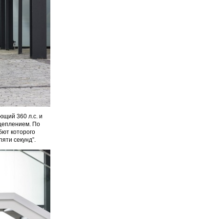
щий 360 л.с. и
сцеплением. По
бют которого
яти секунд”.