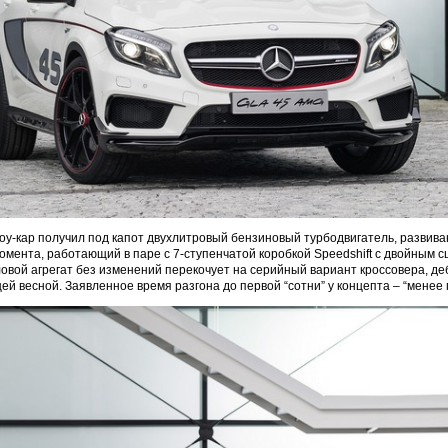
-кар получил под капот двухлитровый бензиновый турбодвигатель, развиваю
омента, работающий в паре с 7-ступенчатой коробкой Speedshift с двойным 
ловой агрегат без изменений перекочует на серийный вариант кроссовера, де
й весной. Заявленное время разгона до первой “сотни” у концепта – “менее п