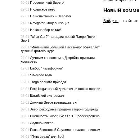
30.01
Проселочный Superb
Новый комме
29.01
Индейское лето
27.01
На испытаниях – Jeepster!
Войдите
на сайт чт
24.01
Navigator: модернизация
23.01
На конвейер встал!
23.01
“What Car?” наградил новый Range Rover
Sport
22.01
“Маленький Большой Пассажир” объявляет
детский фотоконкурс
21.01
Лучшим концептом в Детройте признали
кроссовер
19.01
Выбор “Калифорнии”
16.01
Silverado года
15.01
Targa полного привода
14.01
Ford Kuga: новый двигатель и новые версии
13.01
Швабский экстремал
10.01
Дюнный Beetle возвращается!
09.01
Jeep: рекордные продажи второй год кряду
09.01
Внешность Subaru WRX STI - рассекречена
08.01
Ледяной пикап
07.01
Рестайлинговый Cayenne попался шпионам
03.01
“Пять звезд” для Soul