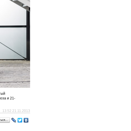
тый
оза и 21-
13:52 21.11.2013
ться…