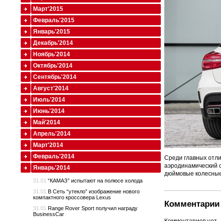
Март'2015
Февраль'2015
Январь'2015
Декабрь'2014
Ноябрь'2014
Октябрь'2014
Сентябрь'2014
Август'2014
Июль'2014
Июнь'2014
Май'2014
Апрель'2014
Март'2014
Февраль'2014
Среди главных отли
аэродинамический о
Январь'2014
дюймовые колесные
31.01
“КАМАЗ” испытают на полюсе холода
31.01
В Сеть “утекло” изображение нового
компактного кроссовера Lexus
Комментарии 
31.01
Range Rover Sport получил награду
BusinessCar
Комментариев нет