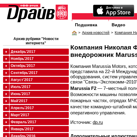
Подшивка
Видео
>
Архив новостей
>
Компания Ни
Архив рубрики "Новости
интернета"
Компания Николая 
Декабрь'2017
внедорожник Maruss
Ноябрь'2017
Компания Marussia Motors, ко
Октябрь'2017
представила на 22–й Междуна
Сентябрь'2017
оборудования, систем управле
Август'2017
связи "Связь–Экспокомм–2010"
Июль'2017
Marussia F2
— 7–местный полн
Возможности машины позволяют
Июнь'2017
пожарных частях, отрядах МЧС
Май'2017
качестве командно–штабной м
Апрель'2017
оперативного управления.
Март'2017
Источник:
dp.ru
Февраль'2017
Январь'2017
Дополнительные иллюстрац
Декабрь'2016