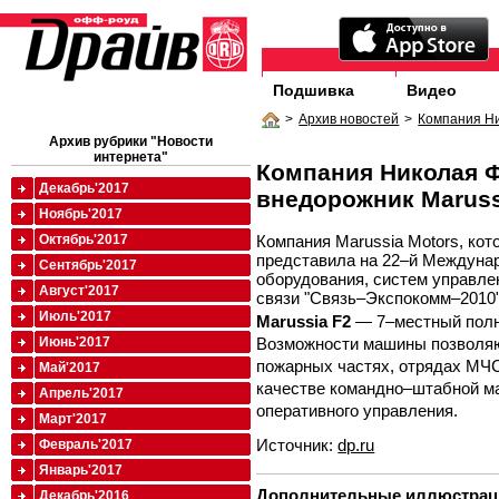
Подшивка
Видео
>
Архив новостей
>
Компания Ни
Архив рубрики "Новости
интернета"
Компания Николая 
Декабрь'2017
внедорожник Maruss
Ноябрь'2017
Компания Marussia Motors, ко
Октябрь'2017
представила на 22–й Междуна
Сентябрь'2017
оборудования, систем управле
Август'2017
связи "Связь–Экспокомм–2010"
Июль'2017
Marussia F2
— 7–местный полн
Возможности машины позволяют
Июнь'2017
пожарных частях, отрядах МЧС
Май'2017
качестве командно–штабной м
Апрель'2017
оперативного управления.
Март'2017
Источник:
dp.ru
Февраль'2017
Январь'2017
Дополнительные иллюстрац
Декабрь'2016