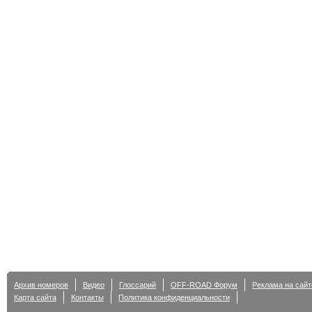
Архив номеров
Видео
Глоссарий
OFF-ROAD Форум
Реклама на сайт
Карта сайта
Контакты
Политика конфиденциальности