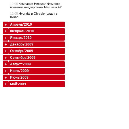
12.05
Компания Николая Фоменко
показала внедорожник Marussia F2
12.05
Hyundai и Chrysler сядут в
пикап
Апрель'2010
Февраль'2010
Январь'2010
Декабрь'2009
Октябрь'2009
Сентябрь'2009
Август'2009
Июль'2009
Июнь'2009
Май'2009