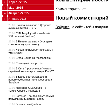
Апрель'2015
Март'2015
Комментариев нет
Февраль'2015
Новый комментари
Январь'2015
28.01
Hyundai показала в Детройте
Войдите
на сайт чтобы получи
симбиоз пикапа и SUV
28.01
BYD Tang Hybrid: китайский
500-сильный “гибрид”
27.01
В Renault дали имя будущему
компактному кроссоверу
26.01
Nissan продлевает программу
утилизации
23.01
Cross Coupe на “подзарядке”
23.01
Словацкий рекорд Kia
23.01
В Сеть “просочились” снимки
серийной версии кроссовера Kia KX3
20.01
В Корее состоялся дебют
нового субкомпактного кроссовера
SangYong
19.01
Mercedes GLE Coupe – в
“Мире Юрского периода”!
16.01
Forester – по-прежнему самый
популярный Subaru в России
15.01
Безопасный Qashqai