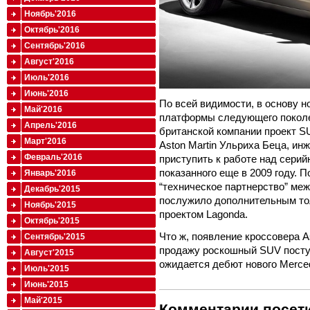
Ноябрь'2016
Октябрь'2016
Сентябрь'2016
Август'2016
Июль'2016
Июнь'2016
По всей видимости, в основу 
Май'2016
платформы следующего поколе
Апрель'2016
британской компании проект SU
Март'2016
Aston Martin Ульриха Беца, ин
Февраль'2016
приступить к работе над серий
показанного еще в 2009 году. 
Январь'2016
“техническое партнерство” меж
Декабрь'2015
послужило дополнительным то
Ноябрь'2015
проектом Lagonda.
Октябрь'2015
Что ж, появление кроссовера A
Сентябрь'2015
продажу роскошный SUV поступ
Август'2015
ожидается дебют нового Merce
Июль'2015
Июнь'2015
Май'2015
Комментарии посети