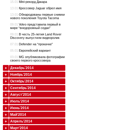
15.01
Mini-рекорд Дакара
13.01
Кроссовер Jaguar обрел имя
13.01
Обнародованы первые снимки
нового поколения Toyota Tacoma
09.01
Volvo представила первый в
мире “внедорожный седан”
09.01
В честь 25-летия Land Rover
Discovery выпустили видеоролик
07.01
Defender на “прокачке”
05.01
Европейский вариант
03.01
MG опубликовала фотографии
своего первого кроссовера
Декабрь'2014
Ноябрь'2014
Октябрь'2014
Сентябрь'2014
Август'2014
Июль'2014
Июнь'2014
Май'2014
Апрель'2014
Март'2014