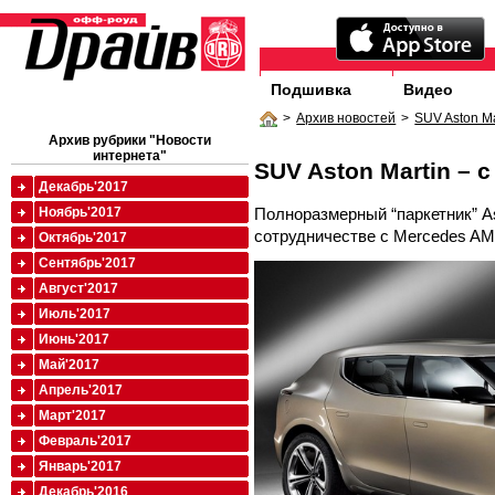
Подшивка
Видео
>
Архив новостей
>
SUV Aston M
Архив рубрики "Новости
интернета"
SUV Aston Martin –
Декабрь'2017
Полноразмерный “паркетник” As
Ноябрь'2017
сотрудничестве с Mercedes A
Октябрь'2017
Сентябрь'2017
Август'2017
Июль'2017
Июнь'2017
Май'2017
Апрель'2017
Март'2017
Февраль'2017
Январь'2017
Декабрь'2016