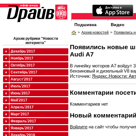
Подшивка
Видео
>
Архив новостей
>
Появились н
Архив рубрики "Новости
интернета"
Появились новые ш
Декабрь'2017
Audi A7
Ноябрь'2017
В линейку моторов A7 войдут 3
Октябрь'2017
бензиновый и дизельный V8 ва
Сентябрь'2017
Источник:
Яндекс.Новости: Ав
Август'2017
Июль'2017
Комментарии посети
Июнь'2017
Май'2017
Комментариев нет
Апрель'2017
Новый комментари
Март'2017
Февраль'2017
Войдите
на сайт чтобы получи
Январь'2017
Декабрь'2016