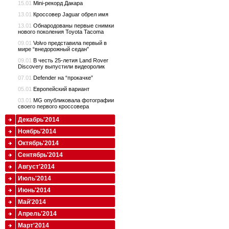
15.01
Mini-рекорд Дакара
13.01
Кроссовер Jaguar обрел имя
13.01
Обнародованы первые снимки
нового поколения Toyota Tacoma
09.01
Volvo представила первый в
мире “внедорожный седан”
09.01
В честь 25-летия Land Rover
Discovery выпустили видеоролик
07.01
Defender на “прокачке”
05.01
Европейский вариант
03.01
MG опубликовала фотографии
своего первого кроссовера
Декабрь'2014
Ноябрь'2014
Октябрь'2014
Сентябрь'2014
Август'2014
Июль'2014
Июнь'2014
Май'2014
Апрель'2014
Март'2014