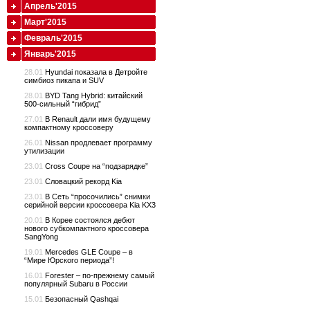
Апрель'2015
Март'2015
Февраль'2015
Январь'2015
28.01
Hyundai показала в Детройте
симбиоз пикапа и SUV
28.01
BYD Tang Hybrid: китайский
500-сильный “гибрид”
27.01
В Renault дали имя будущему
компактному кроссоверу
26.01
Nissan продлевает программу
утилизации
23.01
Cross Coupe на “подзарядке”
23.01
Словацкий рекорд Kia
23.01
В Сеть “просочились” снимки
серийной версии кроссовера Kia KX3
20.01
В Корее состоялся дебют
нового субкомпактного кроссовера
SangYong
19.01
Mercedes GLE Coupe – в
“Мире Юрского периода”!
16.01
Forester – по-прежнему самый
популярный Subaru в России
15.01
Безопасный Qashqai