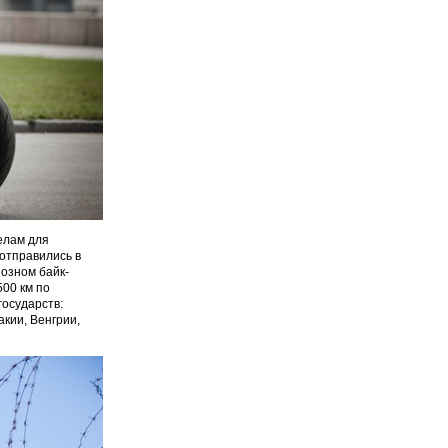
елам для
отправились в
иозном байк-
500 км по
осударств:
акии, Венгрии,