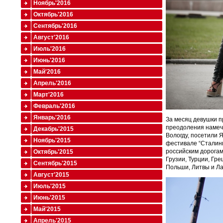
Ноябрь'2016
Октябрь'2016
Сентябрь'2016
Август'2016
Июль'2016
Июнь'2016
Май'2016
Апрель'2016
Март'2016
Февраль'2016
Январь'2016
За месяц девушки п
преодоления намече
Декабрь'2015
Вологду, посетили 
Ноябрь'2015
фестивале “Сталинг
российским дорогам
Октябрь'2015
Грузии, Турции, Гр
Сентябрь'2015
Польши, Литвы и Ла
Август'2015
Июль'2015
Июнь'2015
Май'2015
Апрель'2015