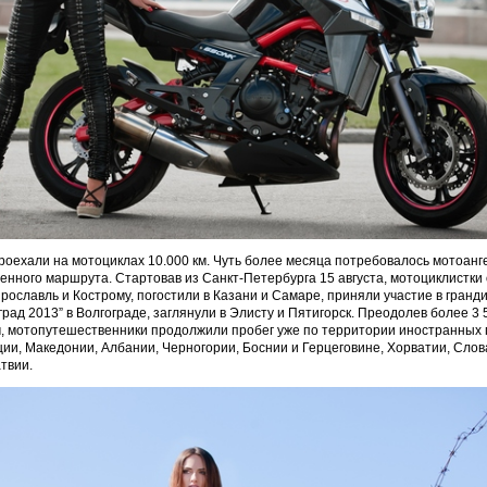
роехали на мотоциклах 10.000 км. Чуть более месяца потребовалось мотоанг
нного маршрута. Стартовав из Санкт-Петербурга 15 августа, мотоциклистки 
Ярославль и Кострому, погостили в Казани и Самаре, приняли участие в гранд
рад 2013” в Волгограде, заглянули в Элисту и Пятигорск. Преодолев более 3 
, мотопутешественники продолжили пробег уже по территории иностранных г
еции, Македонии, Албании, Черногории, Боснии и Герцеговине, Хорватии, Cлов
твии.