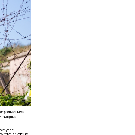
 асфальтовыми
астоящими
в группе