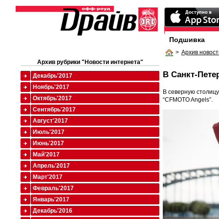
Подшивка
>
Архив новост
Архив рубрики "Новости интернета"
В Санкт-Пете
Декабрь'2017
Ноябрь'2017
В северную столицу
Октябрь'2017
“CFMOTO Angels”.
Сентябрь'2017
Август'2017
Июль'2017
Июнь'2017
Май'2017
Апрель'2017
Март'2017
Февраль'2017
Январь'2017
Декабрь'2016