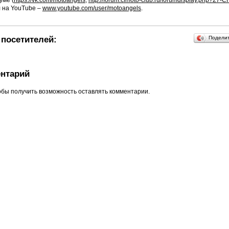
уме (
https://vk.com/motoangels
,
http://forum.cfmoto-club.ru/forumdisplay.php?
 на YouTube –
www.youtube.com/user/motoangels
.
посетителей:
Подели
нтарий
обы получить возможность оставлять комментарии.