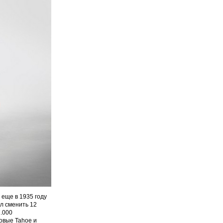
еще в 1935 году
л сменить 12
7.000
овые Tahoe и