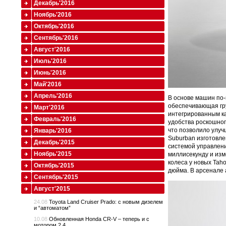
Декабрь'2016
Ноябрь'2016
Октябрь'2016
Сентябрь'2016
Август'2016
Июль'2016
Июнь'2016
Май'2016
Апрель'2016
В основе машин по-
обеспечивающая гру
Март'2016
интегрированным ка
Февраль'2016
удобства роскошног
что позволило улуч
Январь'2016
Suburban изготовле
Декабрь'2015
системой управлени
Ноябрь'2015
миллисекунду и из
колеса у новых Tah
Октябрь'2015
дюйма. В арсенале 
Сентябрь'2015
Август'2015
24.08
Toyota Land Cruiser Prado: с новым дизелем
и “автоматом”
10.08
Обновленная Honda CR-V – теперь и с
мотором 2.4