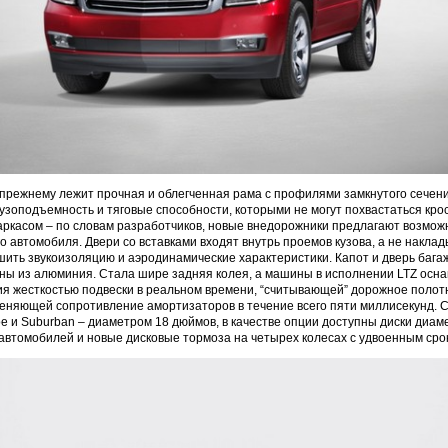
прежнему лежит прочная и облегченная рама с профилями замкнутого сечени
зоподъемность и тяговые способности, которыми не могут похвастаться кро
ркасом – по словам разработчиков, новые внедорожники предлагают возможн
о автомобиля. Двери со вставками входят внутрь проемов кузова, а не наклад
шить звукоизоляцию и аэродинамические характеристики. Капот и дверь бага
ны из алюминия. Стала шире задняя колея, а машины в исполнении LTZ осн
я жесткостью подвески в реальном времени, “считывающей” дорожное полот
меняющей сопротивление амортизаторов в течение всего пяти миллисекунд.
oe и Suburban – диаметром 18 дюймов, в качестве опции доступны диски диам
автомобилей и новые дисковые тормоза на четырех колесах с удвоенным сро