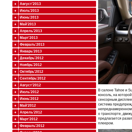
Август'2013
Июль'2013
Июнь'2013
Май'2013
Апрель'2013
Март'2013
Февраль'2013
Январь'2013
Декабрь'2012
Ноябрь'2012
Октябрь'2012
Сентябрь'2012
Август'2012
В салоне Tahoe и S
Июль'2012
консоль, на которо
Июнь'2012
сенсорным дисплее
система предупрежд
Май'2012
непреднамеренном 
Апрель'2012
о транспорте, движ
предлагается развл
Март'2012
плеером.
Февраль'2012