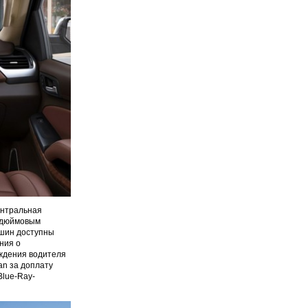
ентральная
8-дюймовым
ашин доступны
ния о
ждения водителя
an за доплату
Blue-Ray-