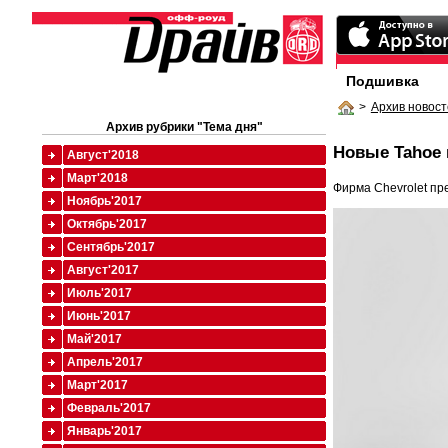
Подшивка
>
Архив новост
Архив рубрики "Тема дня"
Новые Tahoe 
Август'2018
Март'2018
Фирма Chevrolet п
Ноябрь'2017
Октябрь'2017
Сентябрь'2017
Август'2017
Июль'2017
Июнь'2017
Май'2017
Апрель'2017
Март'2017
Февраль'2017
Январь'2017