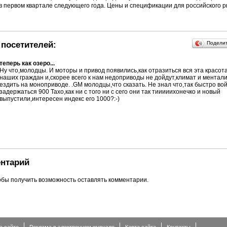
в первом квартале следующего года. Цены и спецификации для российского р
посетителей:
Подели
теперь как озеро...
Ну что,молодцы. И моторы и привод появились,как отразиться вся эта красот
наших граждан и,скорее всего к нам недоприводы не дойдут,климат и ментали
ездить на моноприводе. .GM молодцы,что сказать. Не знал что,так быстро вой
задержаться 900 Тахо,как ни с того ни с сего они так тииииихонечко и новый
выпустили,интересен индекс его 1000?:-)
нтарий
обы получить возможность оставлять комментарии.