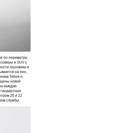
я по периметру,
ссоверы и SUV с
ости грузовика и
ываются на них,
жника Tahoe и
ащены новой
но каждую
 Стандартные
етром 20 и 22
ком службы.