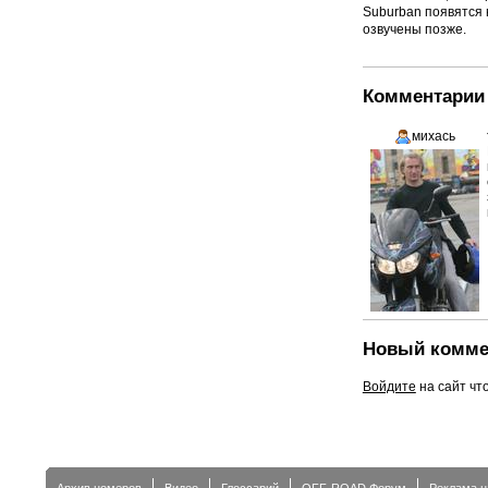
Suburban появятся 
озвучены позже.
Комментарии 
михась
Новый комме
Войдите
на сайт чт