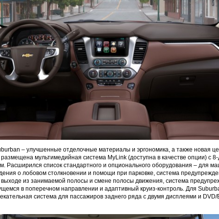
uburban – улучшенные отделочные материалы и эргономика, а также новая ц
й размещена мультимедийная система MyLink (доступна в качестве опции) с 
м. Расширился список стандартного и опционального оборудования – для м
ения о лобовом столкновении и помощи при парковке, система предупрежде
выходе из занимаемой полосы и смене полосы движения, система предупре
ущемся в поперечном направлении и адаптивный круиз-контроль. Для Suburb
екательная система для пассажиров заднего ряда с двумя дисплеями и DVD/