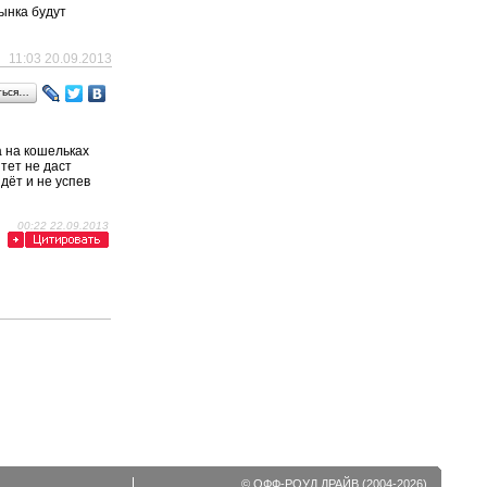
ынка будут
11:03 20.09.2013
ться…
а на кошельках
тет не даст
дёт и не успев
00:22 22.09.2013
© ОФФ-РОУД ДРАЙВ (2004-2026).