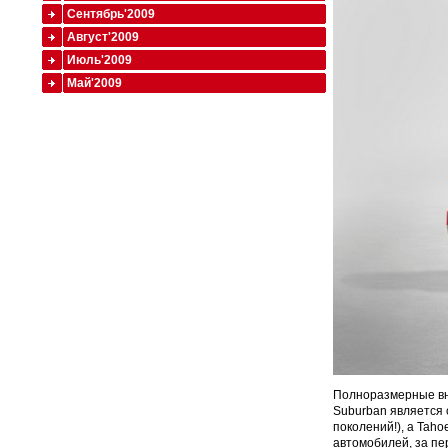
Сентябрь'2009
Август'2009
Июль'2009
Май'2009
Полноразмерные вне
Suburban является 
поколений!), а Taho
автомобилей, за пе