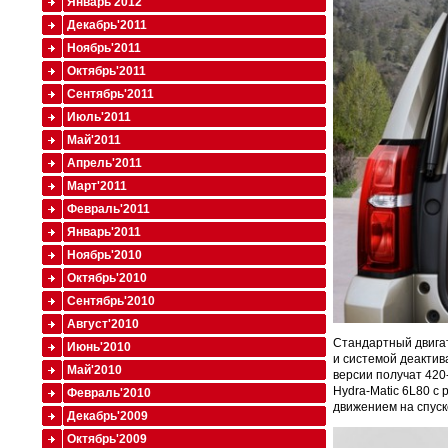
Январь'2012
Декабрь'2011
Ноябрь'2011
Октябрь'2011
Сентябрь'2011
Июль'2011
Май'2011
Апрель'2011
Март'2011
Февраль'2011
Январь'2011
Ноябрь'2010
Октябрь'2010
Сентябрь'2010
Август'2010
Стандартный двигат
Июнь'2010
и системой деактив
Май'2010
версии получат 420
Hydra-Matic 6L80 с
Февраль'2010
движением на спуск
Декабрь'2009
Октябрь'2009