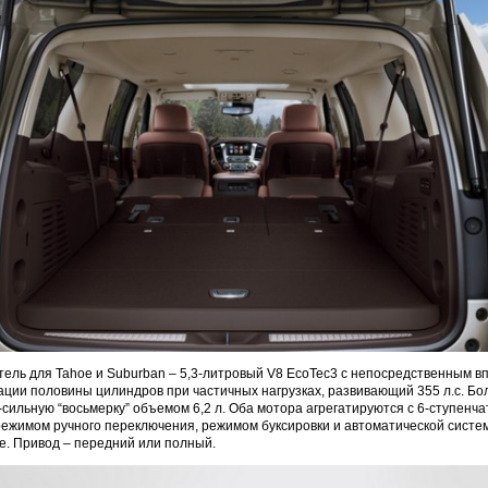
ель для Tahoe и Suburban – 5,3-литровый V8 EcoTec3 с непосредственным в
ации половины цилиндров при частичных нагрузках, развивающий 355 л.с. Б
-сильную “восьмерку” объемом 6,2 л. Оба мотора агрегатируются с 6-ступенч
 режимом ручного переключения, режимом буксировки и автоматической сист
е. Привод – передний или полный.