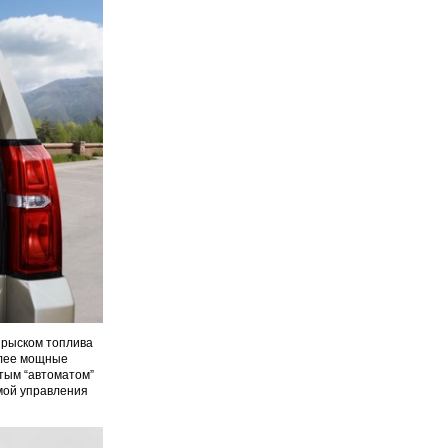
прыском топлива
олее мощные
атым “автоматом”
емой управления