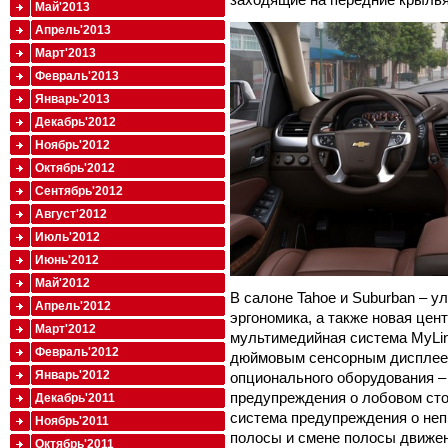
Май'2013
Апрель'2013
Март'2013
Февраль'2013
Январь'2013
Декабрь'2012
Ноябрь'2012
Октябрь'2012
Сентябрь'2012
Август'2012
Июль'2012
Июнь'2012
Май'2012
В салоне Tahoe и Suburban – 
Апрель'2012
эргономика, а также новая цен
Март'2012
мультимедийная система MyLink
Февраль'2012
дюймовым сенсорным дисплеем
Январь'2012
опционального оборудования 
предупреждения о лобовом сто
Декабрь'2011
система предупреждения о не
Ноябрь'2011
полосы и смене полосы движен
Октябрь'2011