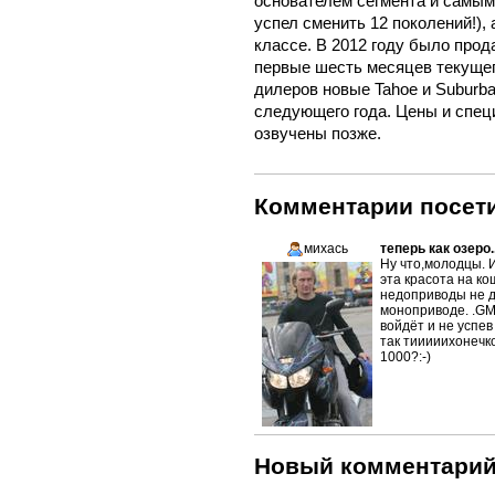
основателем сегмента и самым
успел сменить 12 поколений!),
классе. В 2012 году было прод
первые шесть месяцев текущег
дилеров новые Tahoe и Suburba
следующего года. Цены и спец
озвучены позже.
Комментарии посети
михась
теперь как озеро..
Ну что,молодцы. 
эта красота на ко
недоприводы не д
моноприводе. .GM
войдёт и не успев
так тииииихонечк
1000?:-)
Новый комментари