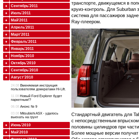
транспорте, движущемся в поп
Сентябрь'2011
круиз-контроль. Для Suburban 
Июль'2011
система для пассажиров задне
Май'2011
Ray-плеером.
Апрель'2011
Март'2011
Февраль'2011
Январь'2011
Ноябрь'2010
Октябрь'2010
Сентябрь'2010
Август'2010
24.08
Вменяемая инструкция
пользователям домкратами Hi-Lift.
11.08
Новый Ford Explorer будет
паркетным!?
06.08
Анонс № 9
03.08
Mitsubishi ASX - удалось
Стандартный двигатель для Tah
выехать на грунт
с непосредственным впрыском 
Июнь'2010
половины цилиндров при части
Май'2010
Более мощные версии получат 