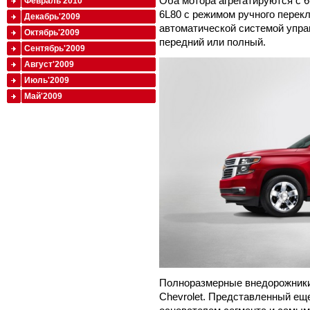
Оба мотора агрегатируются с 6
Февраль'2010
6L80 с режимом ручного перек
Декабрь'2009
автоматической системой упра
Октябрь'2009
передний или полный.
Сентябрь'2009
Август'2009
Июль'2009
Май'2009
Полноразмерные внедорожники
Chevrolet. Представленный еще