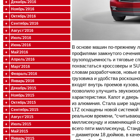
Декабрь'2016
Ноябрь'2016
Октябрь'2016
Сентябрь'2016
Август'2016
Июль'2016
Июнь'2016
В основе машин по-прежнему л
Май'2016
профилями замкнутого сечения
грузоподъемность и тяговые сп
Апрель'2016
похвастаться кроссоверы и SU
Март'2016
словам разработчиков, новые 
Февраль'2016
грузовика и удобства роскошно
Январь'2016
входят внутрь проемов кузова,
Декабрь'2015
позволило улучшить звукоизо
Ноябрь'2015
характеристики. Капот и дверь
Октябрь'2015
из алюминия. Стала шире задн
LTZ оснащены новой системой 
Сентябрь'2015
реальном времени, “считываю
Август'2015
миллисекунду и изменяющей со
Июль'2015
всего пяти миллисекунд. Станд
Май'2015
– диаметром 18 дюймов, в кач
Январь'2015