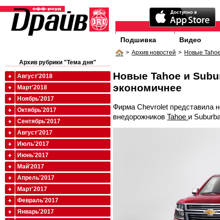
Подшивка
Видео
>
Архив новостей
>
Новые Tahoe
Архив рубрики "Тема дня"
Новые Tahoe и Subur
Август'2018
экономичнее
Март'2018
Ноябрь'2017
Фирма Chevrolet представила 
Октябрь'2017
внедорожников
Tahoe
и Suburba
Сентябрь'2017
Август'2017
Июль'2017
Июнь'2017
Май'2017
Апрель'2017
Март'2017
Февраль'2017
Январь'2017