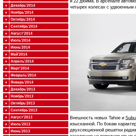
и 22 дюйма. В арсенале автом
Декабрь'2014
четырех колесах с удвоенным 
Ноябрь'2014
Октябрь'2014
Сентябрь'2014
Август'2014
Июль'2014
Июнь'2014
Май'2014
Апрель'2014
Март'2014
Февраль'2014
Январь'2014
Декабрь'2013
Ноябрь'2013
Октябрь'2013
Сентябрь'2013
Внешность новых Tahoe и
Subu
Август'2013
изысканной. По бокам характе
Июль'2013
двухсекционной решетки ради
Июнь'2013
заходящие на передние крылья