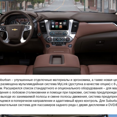
uburban – улучшенные отделочные материалы и эргономика, а также новая ц
й размещена мультимедийная система MyLink (доступна в качестве опции) с 
м. Расширился список стандартного и опционального оборудования – для м
ения о лобовом столкновении и помощи при парковке, система предупрежде
выходе из занимаемой полосы и смене полосы движения, система предупре
ущемся в поперечном направлении и адаптивный круиз-контроль. Для Suburb
екательная система для пассажиров заднего ряда с двумя дисплеями и DVD/