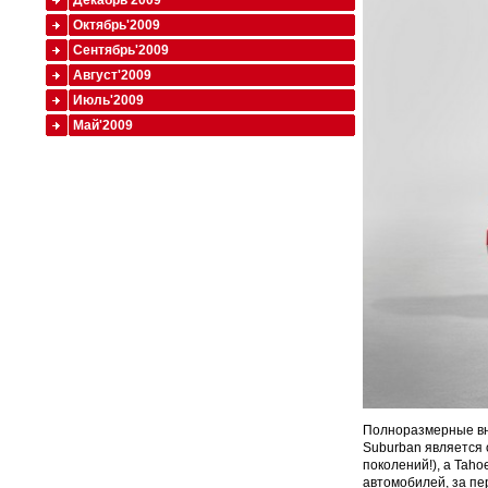
Декабрь'2009
Октябрь'2009
Сентябрь'2009
Август'2009
Июль'2009
Май'2009
Полноразмерные вне
Suburban является 
поколений!), а Taho
автомобилей, за пе