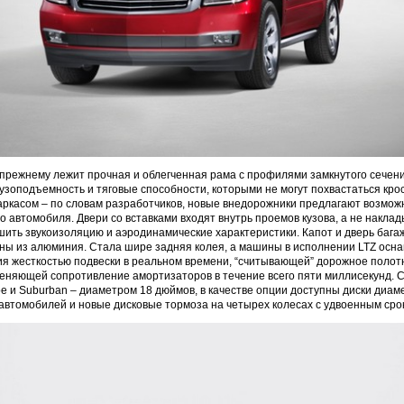
прежнему лежит прочная и облегченная рама с профилями замкнутого сечени
зоподъемность и тяговые способности, которыми не могут похвастаться кро
ркасом – по словам разработчиков, новые внедорожники предлагают возможн
о автомобиля. Двери со вставками входят внутрь проемов кузова, а не наклад
шить звукоизоляцию и аэродинамические характеристики. Капот и дверь бага
ны из алюминия. Стала шире задняя колея, а машины в исполнении LTZ осн
я жесткостью подвески в реальном времени, “считывающей” дорожное полот
меняющей сопротивление амортизаторов в течение всего пяти миллисекунд.
oe и Suburban – диаметром 18 дюймов, в качестве опции доступны диски диам
автомобилей и новые дисковые тормоза на четырех колесах с удвоенным сро