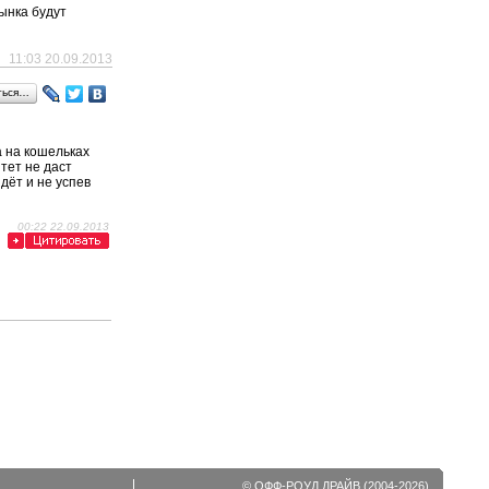
ынка будут
11:03 20.09.2013
ться…
а на кошельках
тет не даст
дёт и не успев
00:22 22.09.2013
© ОФФ-РОУД ДРАЙВ (2004-2026).