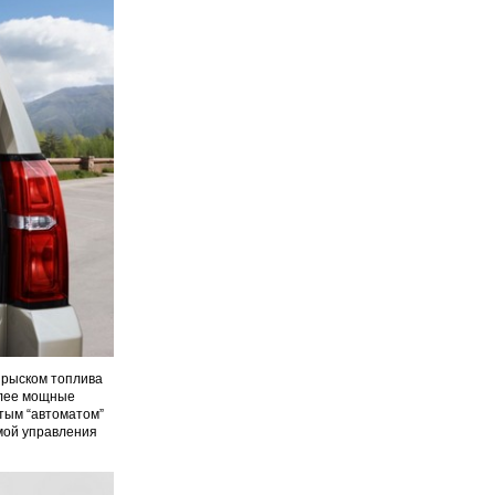
прыском топлива
олее мощные
атым “автоматом”
емой управления