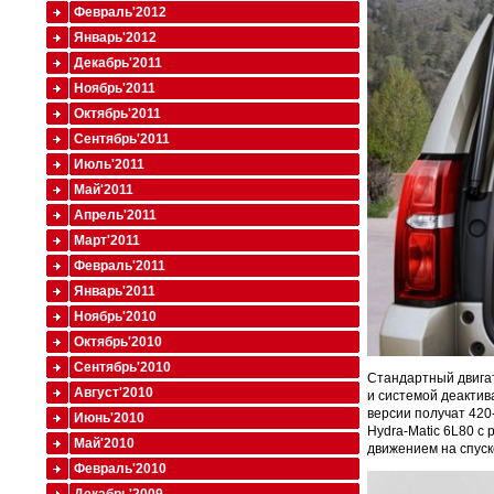
Февраль'2012
Январь'2012
Декабрь'2011
Ноябрь'2011
Октябрь'2011
Сентябрь'2011
Июль'2011
Май'2011
Апрель'2011
Март'2011
Февраль'2011
Январь'2011
Ноябрь'2010
Октябрь'2010
Сентябрь'2010
Стандартный двигат
Август'2010
и системой деактив
версии получат 420
Июнь'2010
Hydra-Matic 6L80 с
Май'2010
движением на спуск
Февраль'2010