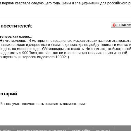
в первом квартале следующего года. Цены и спецификации для российского р
посетителей:
Подели
теперь как озеро...
Ну что,молодцы. И моторы и привод появились,как отразиться вся эта красот
наших граждан и,скорее всего к нам недоприводы не дойдут,климат и ментали
ездить на моноприводе. .GM молодцы,что сказать. Не знал что,так быстро вой
задержаться 900 Тахо,как ни с того ни с сего они так тииииихонечко и новый
выпустили,интересен индекс его 1000?:-)
нтарий
обы получить возможность оставлять комментарии.