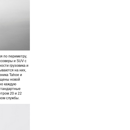
я по периметру,
ссоверы и SUV с
ости грузовика и
ываются на них,
жника Tahoe и
ащены новой
но каждую
 Стандартные
етром 20 и 22
ком службы.