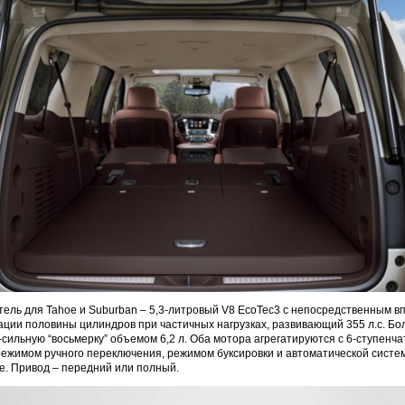
ель для Tahoe и Suburban – 5,3-литровый V8 EcoTec3 с непосредственным в
ации половины цилиндров при частичных нагрузках, развивающий 355 л.с. Б
-сильную “восьмерку” объемом 6,2 л. Оба мотора агрегатируются с 6-ступенч
 режимом ручного переключения, режимом буксировки и автоматической сист
е. Привод – передний или полный.