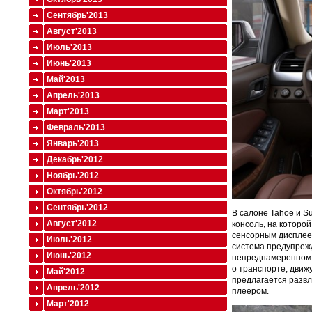
Сентябрь'2013
Август'2013
Июль'2013
Июнь'2013
Май'2013
Апрель'2013
Март'2013
Февраль'2013
Январь'2013
Декабрь'2012
Ноябрь'2012
Октябрь'2012
Сентябрь'2012
В салоне Tahoe и S
Август'2012
консоль, на которо
сенсорным дисплее
Июль'2012
система предупрежд
Июнь'2012
непреднамеренном 
о транспорте, движ
Май'2012
предлагается развл
Апрель'2012
плеером.
Март'2012