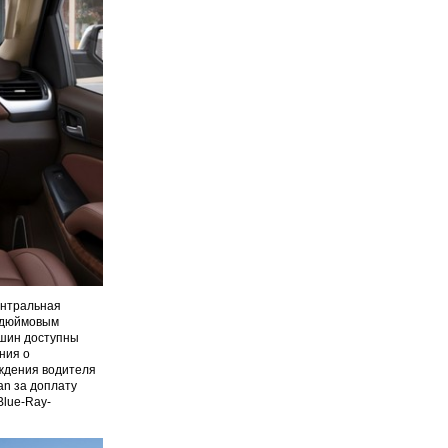
ентральная
8-дюймовым
ашин доступны
ния о
ждения водителя
an за доплату
Blue-Ray-