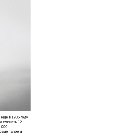
еще в 1935 году
л сменить 12
7.000
овые Tahoe и