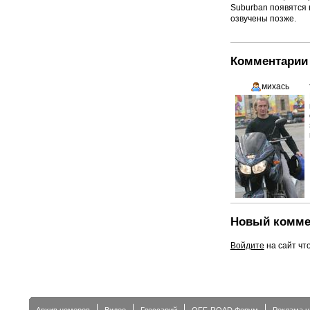
Suburban появятся 
озвучены позже.
Комментарии 
михась
Новый комме
Войдите
на сайт чт