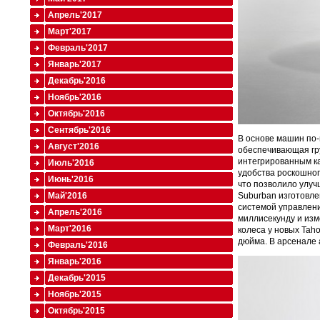
Апрель'2017
Март'2017
Февраль'2017
Январь'2017
Декабрь'2016
Ноябрь'2016
Октябрь'2016
Сентябрь'2016
В основе машин по-
Август'2016
обеспечивающая гру
интегрированным ка
Июль'2016
удобства роскошног
Июнь'2016
что позволило улуч
Май'2016
Suburban изготовле
системой управлени
Апрель'2016
миллисекунду и из
Март'2016
колеса у новых Tah
дюйма. В арсенале 
Февраль'2016
Январь'2016
Декабрь'2015
Ноябрь'2015
Октябрь'2015