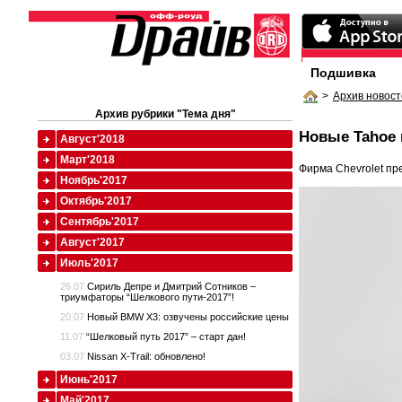
Подшивка
>
Архив новост
Архив рубрики "Тема дня"
Новые Tahoe 
Август'2018
Март'2018
Фирма Chevrolet п
Ноябрь'2017
Октябрь'2017
Сентябрь'2017
Август'2017
Июль'2017
26.07
Сириль Депре и Дмитрий Сотников –
триумфаторы “Шелкового пути-2017”!
20.07
Новый BMW X3: озвучены российские цены
11.07
“Шелковый путь 2017” – старт дан!
03.07
Nissan X-Trail: обновлено!
Июнь'2017
Май'2017