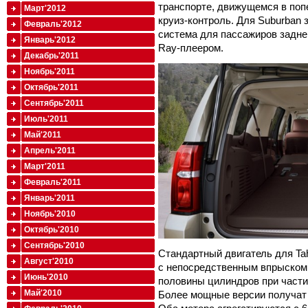
транспорте, движущемся в поп
Март'2012
круиз-контроль. Для Suburban 
Февраль'2012
система для пассажиров задне
Январь'2012
Ray-плеером.
Декабрь'2011
Ноябрь'2011
Октябрь'2011
Сентябрь'2011
Июль'2011
Май'2011
Апрель'2011
Март'2011
Февраль'2011
Январь'2011
Ноябрь'2010
Октябрь'2010
Сентябрь'2010
Стандартный двигатель для Tah
Август'2010
с непосредственным впрыском 
Июнь'2010
половины цилиндров при части
Май'2010
Более мощные версии получат 