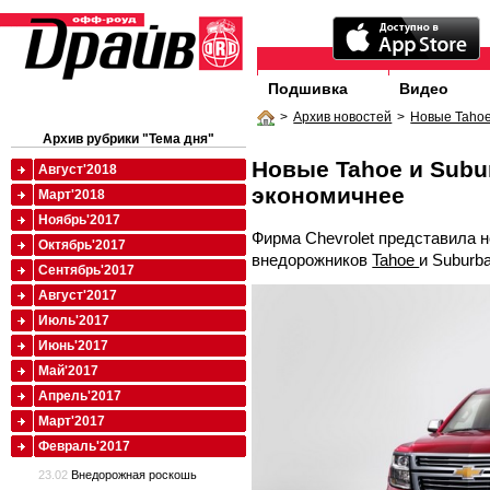
Подшивка
Видео
>
Архив новостей
>
Новые Tahoe
Архив рубрики "Тема дня"
Новые Tahoe и Subur
Август'2018
экономичнее
Март'2018
Ноябрь'2017
Фирма Chevrolet представила 
Октябрь'2017
внедорожников
Tahoe
и Suburba
Сентябрь'2017
Август'2017
Июль'2017
Июнь'2017
Май'2017
Апрель'2017
Март'2017
Февраль'2017
23.02
Внедорожная роскошь