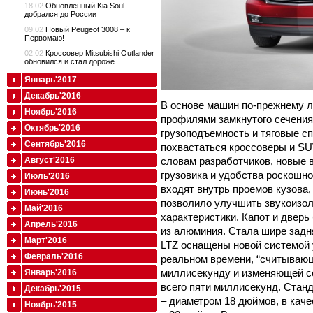
18.02
Обновленный Kia Soul
добрался до России
09.02
Новый Peugeot 3008 – к
Первомаю!
02.02
Кроссовер Mitsubishi Outlander
обновился и стал дороже
Январь'2017
Декабрь'2016
В основе машин по-прежнему л
Ноябрь'2016
профилями замкнутого сечения
Октябрь'2016
грузоподъемность и тяговые сп
Сентябрь'2016
похвастаться кроссоверы и SU
Август'2016
словам разработчиков, новые 
грузовика и удобства роскошно
Июль'2016
входят внутрь проемов кузова,
Июнь'2016
позволило улучшить звукоизо
Май'2016
характеристики. Капот и дверь
Апрель'2016
из алюминия. Стала шире задн
Март'2016
LTZ оснащены новой системой 
Февраль'2016
реальном времени, “считываю
миллисекунду и изменяющей со
Январь'2016
всего пяти миллисекунд. Станд
Декабрь'2015
– диаметром 18 дюймов, в кач
Ноябрь'2015