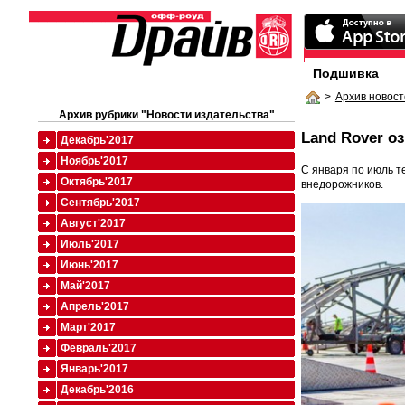
Подшивка
>
Архив новост
Архив рубрики "Новости издательства"
Land Rover о
Декабрь'2017
Ноябрь'2017
С января по июль т
Октябрь'2017
внедорожников.
Сентябрь'2017
Август'2017
Июль'2017
Июнь'2017
Май'2017
Апрель'2017
Март'2017
Февраль'2017
Январь'2017
Декабрь'2016