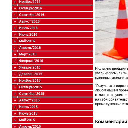
Ноябрь'2016
Октябрь'2016
Сентябрь'2016
Август'2016
Июль'2016
Июнь'2016
Май'2016
Апрель'2016
Март'2016
Февраль'2016
Январь'2016
Июльские продажи м
увеличились на 8%,
Декабрь'2015
единицы, увеличив
Ноябрь'2015
“Результаты первог
Октябрь'2015
любом нашем проект
Сентябрь'2015
отличаются уникал
на себя обязательс
Август'2015
промежуточные итог
Июль'2015
Июнь'2015
Май'2015
Комментарии 
Апрель'2015