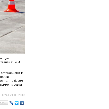
о года
ставили 25.454
м автомобилям. В
мобили
лять, что берем
рокомментировал
13:41 21.08.2013
ться…