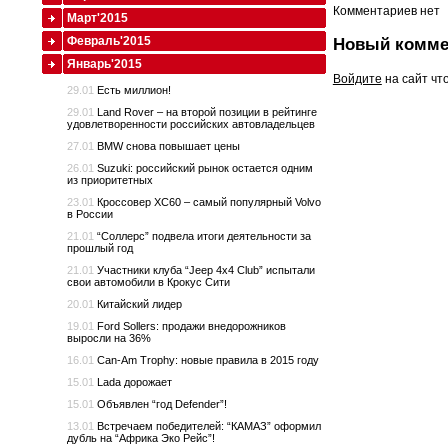
Комментариев нет
Март'2015
Февраль'2015
Новый комме
Январь'2015
Войдите
на сайт чт
29.01
Есть миллион!
29.01
Land Rover – на второй позиции в рейтинге
удовлетворенности российских автовладельцев
27.01
BMW снова повышает цены
26.01
Suzuki: российский рынок остается одним
из приоритетных
23.01
Кроссовер XC60 – самый популярный Volvo
в России
21.01
“Соллерс” подвела итоги деятельности за
прошлый год
21.01
Участники клуба “Jeep 4x4 Club” испытали
свои автомобили в Крокус Сити
20.01
Китайский лидер
19.01
Ford Sollers: продажи внедорожников
выросли на 36%
16.01
Can-Am Trophy: новые правила в 2015 году
15.01
Lada дорожает
15.01
Объявлен “год Defender”!
13.01
Встречаем победителей: “КАМАЗ” оформил
дубль на “Африка Эко Рейс”!