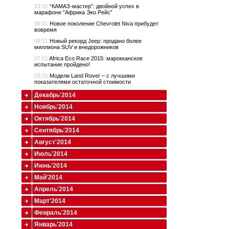
13.01
“КАМАЗ-мастер”: двойной успех в
марафоне “Африка Эко Рейс”
09.01
Новое поколение Chevrolet Niva прибудет
вовремя
09.01
Новый рекорд Jeep: продано более
миллиона SUV и внедорожников
07.01
Africa Eco Race 2015: марокканское
испытание пройдено!
03.01
Модели Land Rover – с лучшими
показателями остаточной стоимости
Декабрь'2014
Ноябрь'2014
Октябрь'2014
Сентябрь'2014
Август'2014
Июль'2014
Июнь'2014
Май'2014
Апрель'2014
Март'2014
Февраль'2014
Январь'2014