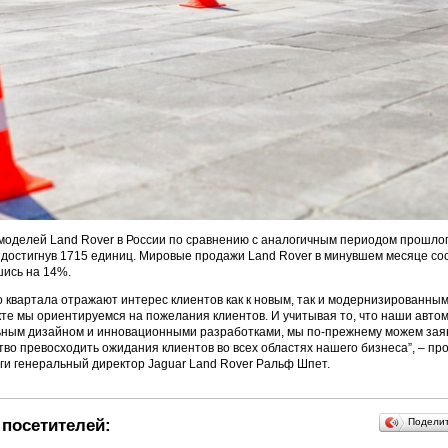
оделей Land Rover в России по сравнению с аналогичным периодом прошлог
 достигнув 1715 единиц. Мировые продажи Land Rover в минувшем месяце со
шись на 14%.
о квартала отражают интерес клиентов как к новым, так и модернизированны
е мы ориентируемся на пожелания клиентов. И учитывая то, что наши авто
ьным дизайном и инновационными разработками, мы по-прежнему можем заяв
тво превосходить ожидания клиентов во всех областях нашего бизнеса”, – п
и генеральный директор Jaguar Land Rover Ральф Шпет.
посетителей:
Подели