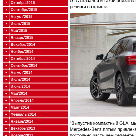
GLA оказался и такой обязате
Октябрь'2015
релинги на крыше.
Сентябрь'2015
Август'2015
Июль'2015
Май'2015
Январь'2015
Декабрь'2014
Ноябрь'2014
Октябрь'2014
Сентябрь'2014
Август'2014
Июль'2014
Июнь'2014
Май'2014
Апрель'2014
Март'2014
Февраль'2014
Январь'2014
“Выпустив компактный GLA, м
Декабрь'2013
Mercedes-Benz пятым привлек
постоянно растущем сегменте. 
Ноябрь'2013