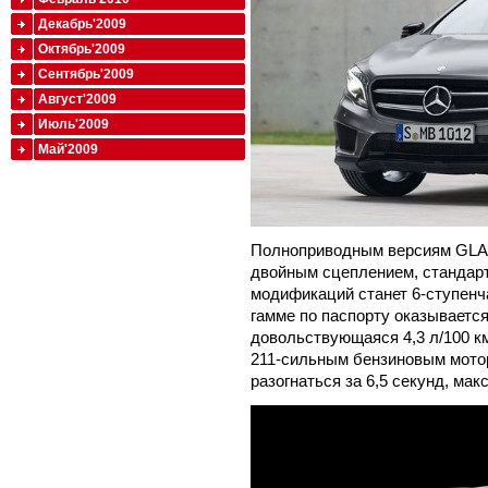
Декабрь'2009
Октябрь'2009
Сентябрь'2009
Август'2009
Июль'2009
Май'2009
Полноприводным версиям GLA п
двойным сцеплением, стандар
модификаций станет 6-ступенч
гамме по паспорту оказываетс
довольствующаяся 4,3 л/100 к
211-сильным бензиновым мотор
разогнаться за 6,5 секунд, мак