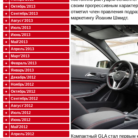
своим прогрессивным характер
Октябрь'2013
отметил член правления подра
Сентябрь'2013
маркетингу Йоахим Шмидт.
Август'2013
Июль'2013
Июнь'2013
Май'2013
Апрель'2013
Март'2013
Февраль'2013
Январь'2013
Декабрь'2012
Ноябрь'2012
Октябрь'2012
Сентябрь'2012
Август'2012
Июль'2012
Июнь'2012
Май'2012
Апрель'2012
Компактный GLA стал первым к