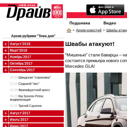
Подшивка
Видео
>
Архив новостей
>
Швабы атаку
Архив рубрики "Тема дня"
Швабы атакуют!
Август'2018
Март'2018
“Мишенью” стали баварцы – на
Ноябрь'2017
состоится премьера нового со
Октябрь'2017
Mercedes GLA!
Сентябрь'2017
28.09
Шведская “сороковка”
21.09
Седьмой “икс”
15.09
Франкфуртский кросс
06.09
Kia Sorento Prime:
модернизация
01.09
Третий Cayenne
Август'2017
Июль'2017
Июнь'2017