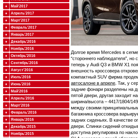
Май'2017
Апрель'2017
Март'2017
Февраль'2017
Январь'2017
Декабрь'2016
Ноябрь'2016
Долгое время Mercedes в сегм
Октябрь'2016
“стороннего наблюдателя”, но 
Сентябрь'2016
теперь у Audi Q3 и BMW X1 по
Август'2016
внешность кроссовера откровен
компактный SUV фирма проде
Июль'2016
автосалоне в апреле
. Так, у 
Июнь'2016
задние фонари разделены на дв
Май'2016
пятой двери, другая заходит на
Апрель'2016
ширина/высота – 4417/1804/149
Март'2016
между своими принципиальным
Февраль'2016
багажника кроссовера варьируе
задних сиденьях. В качестве о
Январь'2016
двери. Спинки сидений откидыв
Декабрь'2015
доступна регулировка по накло
Ноябрь'2015