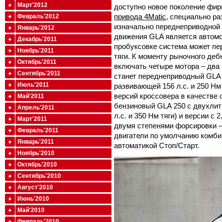
Март'2012
доступно новое поколение фи
привода 4Matic
, специально р
Февраль'2012
изначально переднеприводной 
Январь'2012
движения GLA является автом
Декабрь'2011
пробуксовке система может пе
Ноябрь'2011
тяги. К моменту рыночного деб
Октябрь'2011
включать четыре мотора – два
Сентябрь'2011
станет переднеприводный GLA 2
Июль'2011
развивающей 156 л.с. и 250 Нм
версий кроссовера в качестве
Май'2011
бензиновый GLA 250 с двухлит
Апрель'2011
л.с. и 350 Нм тяги) и версии с
Март'2011
двумя степенями форсировки – 1
Февраль'2011
двигатели по умолчанию комб
Январь'2011
автоматикой Стоп/Старт.
Ноябрь'2010
Октябрь'2010
Сентябрь'2010
Август'2010
Июнь'2010
Май'2010
Февраль'2010