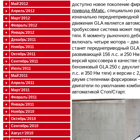
доступно новое поколение фи
Май'2012
привода 4Matic
, специально р
Апрель'2012
изначально переднеприводной 
Март'2012
движения GLA является автом
Февраль'2012
пробуксовке система может пе
Январь'2012
тяги. К моменту рыночного деб
Декабрь'2011
включать четыре мотора – два
Ноябрь'2011
станет переднеприводный GLA 2
развивающей 156 л.с. и 250 Нм
Октябрь'2011
версий кроссовера в качестве
Сентябрь'2011
бензиновый GLA 250 с двухлит
Июль'2011
л.с. и 350 Нм тяги) и версии с
Май'2011
двумя степенями форсировки – 1
Апрель'2011
двигатели по умолчанию комб
Март'2011
автоматикой Стоп/Старт.
Февраль'2011
Январь'2011
Ноябрь'2010
Октябрь'2010
Сентябрь'2010
Август'2010