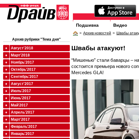
Подшивка
Видео
>
Архив новостей
>
Швабы атаку
Архив рубрики "Тема дня"
Швабы атакуют!
Август'2018
Март'2018
“Мишенью” стали баварцы – на
Ноябрь'2017
состоится премьера нового со
Октябрь'2017
Mercedes GLA!
Сентябрь'2017
Август'2017
Июль'2017
Июнь'2017
Май'2017
Апрель'2017
Март'2017
Февраль'2017
Январь'2017