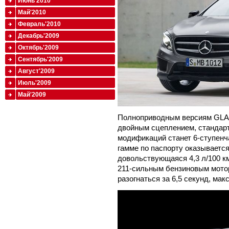
Июнь'2010
Май'2010
Февраль'2010
Декабрь'2009
Октябрь'2009
Сентябрь'2009
Август'2009
Июль'2009
Май'2009
Полноприводным версиям GLA п
двойным сцеплением, стандар
модификаций станет 6-ступенч
гамме по паспорту оказываетс
довольствующаяся 4,3 л/100 к
211-сильным бензиновым мотор
разогнаться за 6,5 секунд, мак