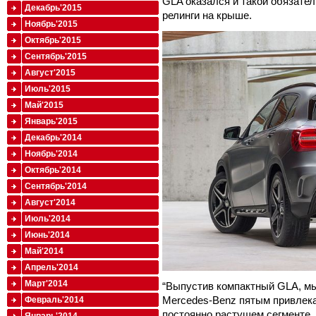
GLA оказался и такой обязате
Декабрь'2015
релинги на крыше.
Ноябрь'2015
Октябрь'2015
Сентябрь'2015
Август'2015
Июль'2015
Май'2015
Январь'2015
Декабрь'2014
Ноябрь'2014
Октябрь'2014
Сентябрь'2014
Август'2014
Июль'2014
Июнь'2014
Май'2014
Апрель'2014
Март'2014
“Выпустив компактный GLA, м
Mercedes-Benz пятым привлек
Февраль'2014
постоянно растущем сегменте. 