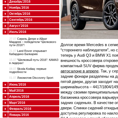
Декабрь'2016
Ноябрь'2016
Октябрь'2016
Сентябрь'2016
Август'2016
Июль'2016
27.07
Сириль Депре и Айрат
Мардеев – победители “Шелкового
Долгое время Mercedes в сегм
пути-2016”!
“стороннего наблюдателя”, но 
21.07
Land Rover открывает
Кабардино-Балкарию
теперь у Audi Q3 и BMW X1 по
внешность кроссовера откровен
15.07
“Шелковый путь-2016”: КАМАЗ
в лидерах!
компактный SUV фирма проде
08.07
Skoda Kodiaq: первые
автосалоне в апреле
. Так, у 
подробности
задние фонари разделены на дв
01.07
Локомотив Discovery Sport
пятой двери, другая заходит на
Июнь'2016
ширина/высота – 4417/1804/149
Май'2016
между своими принципиальным
Апрель'2016
багажника кроссовера варьируе
задних сиденьях. В качестве о
Март'2016
двери. Спинки сидений откидыв
Февраль'2016
доступна регулировка по накло
Январь'2016