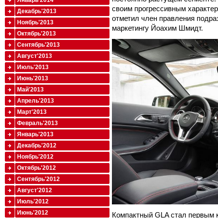
Январь'2014
своим прогрессивным характер
Декабрь'2013
отметил член правления подра
Ноябрь'2013
маркетингу Йоахим Шмидт.
Октябрь'2013
Сентябрь'2013
Август'2013
Июль'2013
Июнь'2013
Май'2013
Апрель'2013
Март'2013
Февраль'2013
Январь'2013
Декабрь'2012
Ноябрь'2012
Октябрь'2012
Сентябрь'2012
Август'2012
Июль'2012
Июнь'2012
Компактный GLA стал первым к