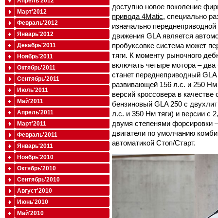
Апрель'2012
доступно новое поколение фи
Март'2012
привода 4Matic
, специально р
Февраль'2012
изначально переднеприводной 
Январь'2012
движения GLA является автом
пробуксовке система может пе
Декабрь'2011
тяги. К моменту рыночного деб
Ноябрь'2011
включать четыре мотора – два
Октябрь'2011
станет переднеприводный GLA 2
Сентябрь'2011
развивающей 156 л.с. и 250 Нм
Июль'2011
версий кроссовера в качестве
Май'2011
бензиновый GLA 250 с двухлит
Апрель'2011
л.с. и 350 Нм тяги) и версии с
двумя степенями форсировки – 1
Март'2011
двигатели по умолчанию комб
Февраль'2011
автоматикой Стоп/Старт.
Январь'2011
Ноябрь'2010
Октябрь'2010
Сентябрь'2010
Август'2010
Июнь'2010
Май'2010