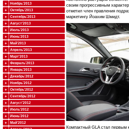
Ноябрь'2013
своим прогрессивным характер
Октябрь'2013
отметил член правления подра
маркетингу Йоахим Шмидт.
Сентябрь'2013
Август'2013
Июль'2013
Июнь'2013
Май'2013
Апрель'2013
Март'2013
Февраль'2013
Январь'2013
Декабрь'2012
Ноябрь'2012
Октябрь'2012
Сентябрь'2012
Август'2012
Июль'2012
Июнь'2012
Май'2012
Компактный GLA стал первым к