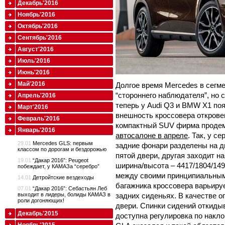
Декабрь'2016
Ноябрь'2016
Октябрь'2016
Сентябрь'2016
Август'2016
Июль'2016
Июнь'2016
Май'2016
Долгое время Mercedes в сегм
“стороннего наблюдателя”, но 
Апрель'2016
теперь у Audi Q3 и BMW X1 по
Март'2016
внешность кроссовера откровен
Февраль'2016
компактный SUV фирма проде
Январь'2016
автосалоне в апреле
. Так, у 
29.01
Mercedes GLS: первым
задние фонари разделены на дв
классом по дорогам и бездорожью
пятой двери, другая заходит на
19.01
“Дакар 2016”: Peugeot
ширина/высота – 4417/1804/149
побеждает, у КАМАЗа “серебро”
между своими принципиальным
14.01
Детройтские вездеходы
багажника кроссовера варьируе
07.01
“Дакар 2016”: Себастьян Леб
задних сиденьях. В качестве о
выходит в лидеры, болиды КАМАЗ в
роли догоняющих!
двери. Спинки сидений откидыв
Декабрь'2015
доступна регулировка по накло