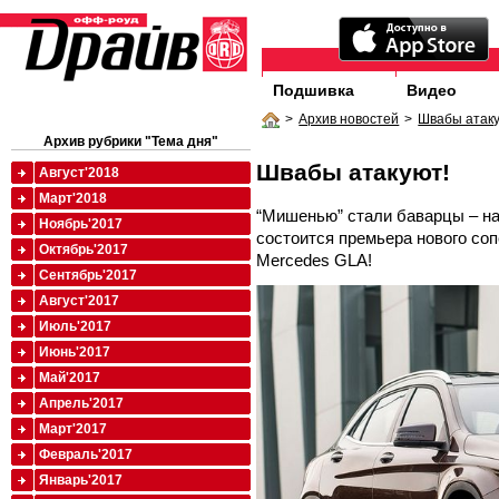
Подшивка
Видео
>
Архив новостей
>
Швабы атаку
Архив рубрики "Тема дня"
Швабы атакуют!
Август'2018
Март'2018
“Мишенью” стали баварцы – на
Ноябрь'2017
состоится премьера нового со
Октябрь'2017
Mercedes GLA!
Сентябрь'2017
Август'2017
Июль'2017
Июнь'2017
Май'2017
Апрель'2017
Март'2017
Февраль'2017
Январь'2017