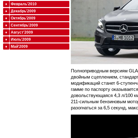
Февраль'2010
Декабрь'2009
Октябрь'2009
Сентябрь'2009
Август'2009
Июль'2009
Май'2009
Полноприводным версиям GLA п
двойным сцеплением, стандар
модификаций станет 6-ступенч
гамме по паспорту оказываетс
довольствующаяся 4,3 л/100 к
211-сильным бензиновым мотор
разогнаться за 6,5 секунд, мак