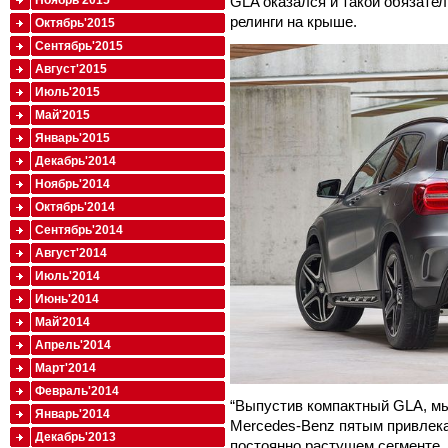
GLA оказался и такой обязате
Ноябрь'2015
релинги на крыше.
Октябрь'2015
Сентябрь'2015
Август'2015
Июль'2015
Май'2015
Январь'2015
Декабрь'2014
Ноябрь'2014
Октябрь'2014
Сентябрь'2014
Август'2014
Июль'2014
Июнь'2014
Май'2014
Апрель'2014
Март'2014
Февраль'2014
“Выпустив компактный GLA, м
Январь'2014
Mercedes-Benz пятым привлек
Декабрь'2013
постоянно растущем сегменте. 