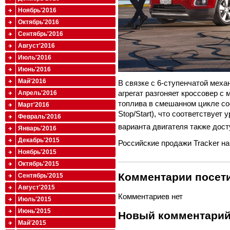
Ноябрь'2016
Октябрь'2016
Сентябрь'2016
Август'2016
Июль'2016
Июнь'2016
Май'2016
В связке с 6-ступенчатой мех
агрегат разгоняет кроссовер с 
Апрель'2016
топлива в смешанном цикле со
Март'2016
Stop/Start), что соответствуе
Февраль'2016
варианта двигателя также дост
Январь'2016
Декабрь'2015
Российские продажи Tracker н
Ноябрь'2015
Октябрь'2015
Комментарии посети
Сентябрь'2015
Август'2015
Комментариев нет
Июль'2015
Июнь'2015
Новый комментари
Май'2015