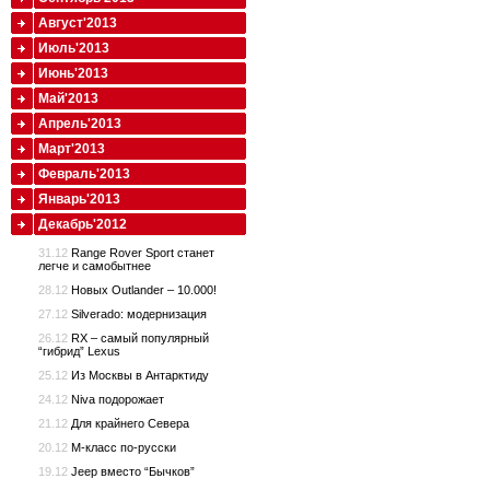
Август'2013
Июль'2013
Июнь'2013
Май'2013
Апрель'2013
Март'2013
Февраль'2013
Январь'2013
Декабрь'2012
31.12
Range Rover Sport станет
легче и самобытнее
28.12
Новых Outlander – 10.000!
27.12
Silverado: модернизация
26.12
RX – самый популярный
“гибрид” Lexus
25.12
Из Москвы в Антарктиду
24.12
Niva подорожает
21.12
Для крайнего Севера
20.12
M-класс по-русски
19.12
Jeep вместо “Бычков”