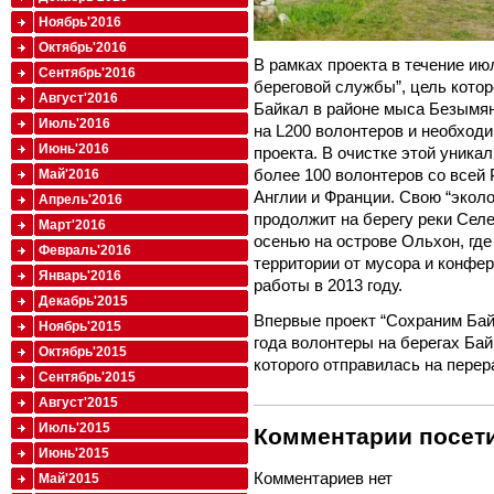
Ноябрь'2016
Октябрь'2016
В рамках проекта в течение ию
Сентябрь'2016
береговой службы”, цель котор
Август'2016
Байкал в районе мыса Безымян
Июль'2016
на L200 волонтеров и необход
Июнь'2016
проекта. В очистке этой уника
более 100 волонтеров со всей 
Май'2016
Англии и Франции. Свою “эколо
Апрель'2016
продолжит на берегу реки Селе
Март'2016
осенью на острове Ольхон, где
Февраль'2016
территории от мусора и конфе
Январь'2016
работы в 2013 году.
Декабрь'2015
Впервые проект “Сохраним Бай
Ноябрь'2015
года волонтеры на берегах Бай
Октябрь'2015
которого отправилась на перер
Сентябрь'2015
Август'2015
Июль'2015
Комментарии посети
Июнь'2015
Комментариев нет
Май'2015