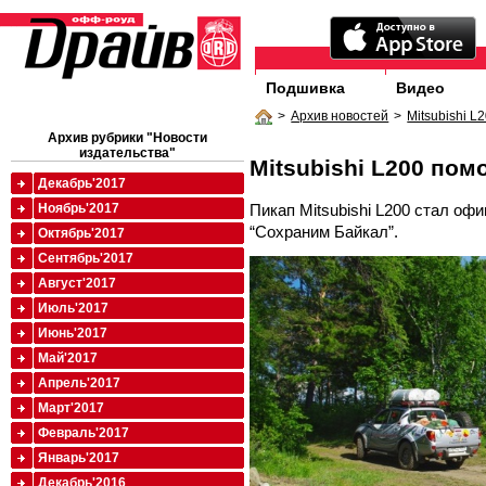
Подшивка
Видео
>
Архив новостей
>
Mitsubishi 
Архив рубрики "Новости
издательства"
Mitsubishi L200 пом
Декабрь'2017
Пикап Mitsubishi L200 стал о
Ноябрь'2017
“Сохраним Байкал”.
Октябрь'2017
Сентябрь'2017
Август'2017
Июль'2017
Июнь'2017
Май'2017
Апрель'2017
Март'2017
Февраль'2017
Январь'2017
Декабрь'2016