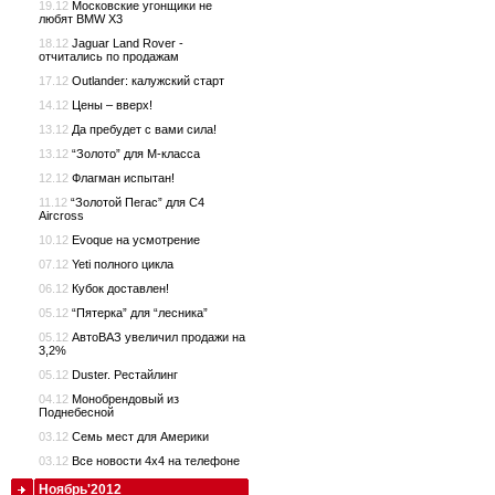
19.12
Московские угонщики не
любят BMW X3
18.12
Jaguar Land Rover -
отчитались по продажам
17.12
Outlander: калужский старт
14.12
Цены – вверх!
13.12
Да пребудет с вами сила!
13.12
“Золото” для M-класса
12.12
Флагман испытан!
11.12
“Золотой Пегас” для C4
Aircross
10.12
Evoque на усмотрение
07.12
Yeti полного цикла
06.12
Кубок доставлен!
05.12
“Пятерка” для “лесника”
05.12
АвтоВАЗ увеличил продажи на
3,2%
05.12
Duster. Рестайлинг
04.12
Монобрендовый из
Поднебесной
03.12
Семь мест для Америки
03.12
Все новости 4х4 на телефоне
Ноябрь'2012