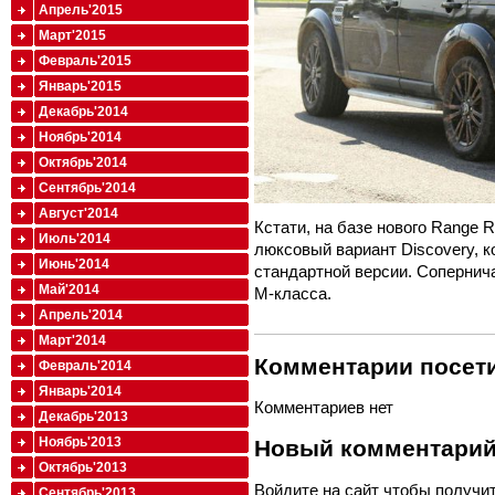
Апрель'2015
Март'2015
Февраль'2015
Январь'2015
Декабрь'2014
Ноябрь'2014
Октябрь'2014
Сентябрь'2014
Август'2014
Кстати, на базе нового Range R
Июль'2014
люксовый вариант Discovery, к
Июнь'2014
стандартной версии. Сопернич
Май'2014
M-класса.
Апрель'2014
Март'2014
Комментарии посети
Февраль'2014
Январь'2014
Комментариев нет
Декабрь'2013
Ноябрь'2013
Новый комментари
Октябрь'2013
Войдите
на сайт чтобы получи
Сентябрь'2013