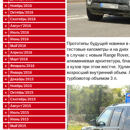
Ноябрь'2016
Октябрь'2016
Сентябрь'2016
Август'2016
Июль'2016
Июнь'2016
Прототипы будущей новинки в 
Май'2016
тестовые километры и на днях 
Апрель'2016
в случае с новым Range Rover,
Март'2016
алюминиевая архитектура, благ
Февраль'2016
а кузов при этом жестче. Удлин
возросший внутренний объем. 
Январь'2016
турбомотор объемом 3 л.
Декабрь'2015
Ноябрь'2015
Октябрь'2015
Сентябрь'2015
Август'2015
Июль'2015
Июнь'2015
Май'2015