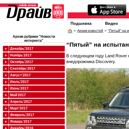
Подшивка
Видео
>
Архив новостей
>
“Пятый” на 
Архив рубрики "Новости
интернета"
“Пятый” на испыта
Декабрь'2017
В следующем году Land Rover 
Ноябрь'2017
внедорожника Discovery.
Октябрь'2017
Сентябрь'2017
Август'2017
Июль'2017
Июнь'2017
Май'2017
Апрель'2017
Март'2017
Февраль'2017
Январь'2017
Декабрь'2016