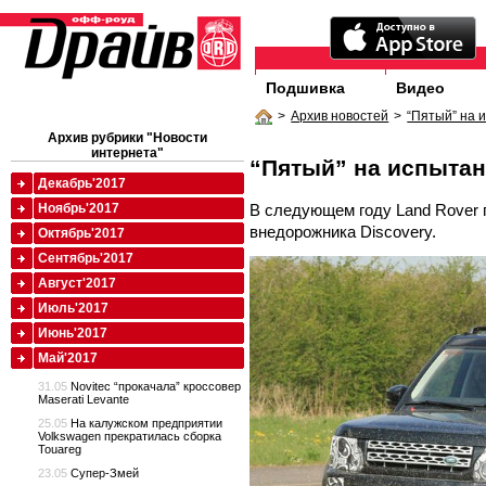
Подшивка
Видео
>
Архив новостей
>
“Пятый” на 
Архив рубрики "Новости
интернета"
“Пятый” на испыта
Декабрь'2017
В следующем году Land Rover 
Ноябрь'2017
внедорожника Discovery.
Октябрь'2017
Сентябрь'2017
Август'2017
Июль'2017
Июнь'2017
Май'2017
31.05
Novitec “прокачала” кроссовер
Maserati Levante
25.05
На калужском предприятии
Volkswagen прекратилась сборка
Touareg
23.05
Супер-Змей