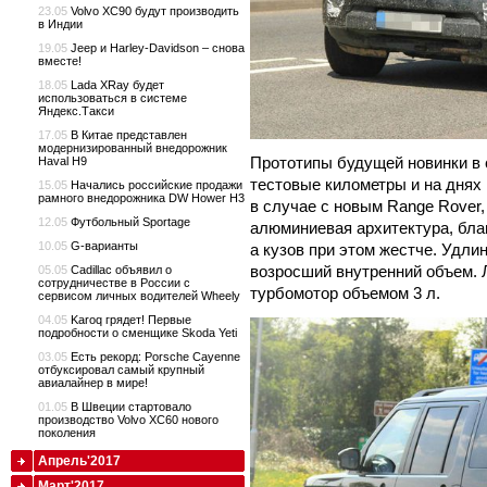
23.05
Volvo XC90 будут производить
в Индии
19.05
Jeep и Harley-Davidson – снова
вместе!
18.05
Lada XRay будет
использоваться в системе
Яндекс.Такси
17.05
В Китае представлен
модернизированный внедорожник
Прототипы будущей новинки в 
Haval H9
тестовые километры и на днях 
15.05
Начались российские продажи
рамного внедорожника DW Hower H3
в случае с новым Range Rover,
12.05
Футбольный Sportage
алюминиевая архитектура, благ
10.05
G-варианты
а кузов при этом жестче. Удлин
возросший внутренний объем. 
05.05
Cadillac объявил о
сотрудничестве в России с
турбомотор объемом 3 л.
сервисом личных водителей Wheely
04.05
Karoq грядет! Первые
подробности о сменщике Skoda Yeti
03.05
Есть рекорд: Porsche Cayenne
отбуксировал самый крупный
авиалайнер в мире!
01.05
В Швеции стартовало
производство Volvo XC60 нового
поколения
Апрель'2017
Март'2017