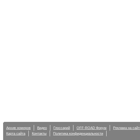
Архив номеров
Видео
Глоссарий
OFF-ROAD Форум
Реклама на сайт
Карта сайта
Контакты
Политика конфиденциальности