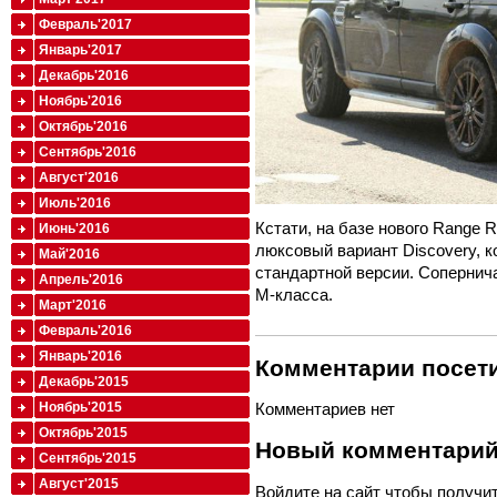
Февраль'2017
Январь'2017
Декабрь'2016
Ноябрь'2016
Октябрь'2016
Сентябрь'2016
Август'2016
Июль'2016
Кстати, на базе нового Range R
Июнь'2016
люксовый вариант Discovery, к
Май'2016
стандартной версии. Сопернич
Апрель'2016
M-класса.
Март'2016
Февраль'2016
Январь'2016
Комментарии посети
Декабрь'2015
Ноябрь'2015
Комментариев нет
Октябрь'2015
Новый комментари
Сентябрь'2015
Август'2015
Войдите
на сайт чтобы получи