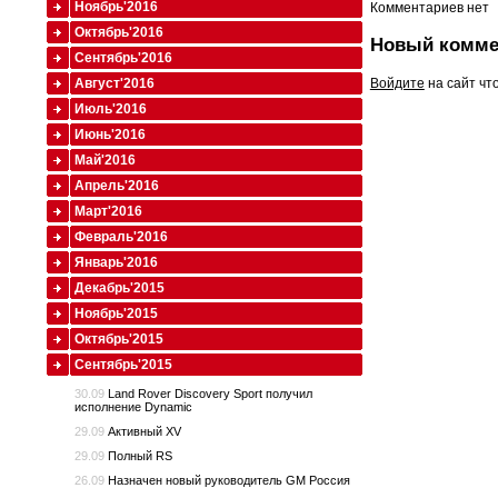
Ноябрь'2016
Комментариев нет
Октябрь'2016
Новый комме
Сентябрь'2016
Войдите
на сайт чт
Август'2016
Июль'2016
Июнь'2016
Май'2016
Апрель'2016
Март'2016
Февраль'2016
Январь'2016
Декабрь'2015
Ноябрь'2015
Октябрь'2015
Сентябрь'2015
30.09
Land Rover Discovery Sport получил
исполнение Dynamic
29.09
Активный XV
29.09
Полный RS
26.09
Назначен новый руководитель GM Россия