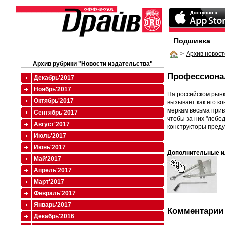
Подшивка
>
Архив новост
Архив рубрики "Новости издательства"
Профессиона
Декабрь'2017
Ноябрь'2017
На российском рынк
Октябрь'2017
вызывает как его к
меркам весьма прив
Сентябрь'2017
чтобы за них "лебе
Август'2017
конструкторы преду
Июль'2017
Июнь'2017
Дополнительные и
Май'2017
Апрель'2017
Март'2017
Февраль'2017
Январь'2017
Комментарии 
Декабрь'2016