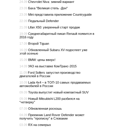
24.09
Chevrolet Niva: зимний вариант
23.09
Баха "Великая степь -Дон"
23.09
Mini представила приложение Countryguide
22.09
Педальный Defender
21.09
Lifan X50: уверенный старт продаж
19.09
Среднегабаритный пикап Renault появится в
2016 году
17.09
Второй Tiguan
16.09
Обновленный Subaru XV подоспеет уже
этой осенью
15.09
BMW: цены вверх!
14.09
УАЗ на выставке КомТранс-2015
11.09
Ford Sollers запустил производство
двигателей в России
10.09
Lada 4x4 – в ТОП-10 самых продаваемых
автомобилей в России
09.09
Toyota выпустит новый компактный SUV
09.09
Новый Mitsubishi L200 разбился на
“четверку”
07.09
Обновленная роскошь
04.09
Преемник Land Rover Defender может
получить “прописку” в Словакии
03.09
RX на семерых