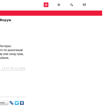
Форум
 Интерес
 что по рыночным
у или сенд-трак,
мобиля,
13:57 08.12.2009
ться…