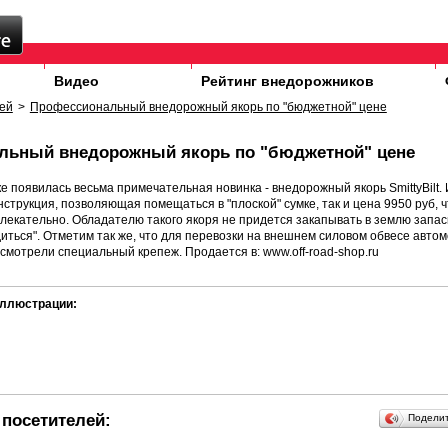
Видео
Рейтинг внедорожников
ей
>
Профессиональный внедорожный якорь по "бюджетной" цене
льный внедорожный якорь по "бюджетной" цене
е появилась весьма примечательная новинка - внедорожный якорь SmittyBilt.
онструкция, позволяющая помещаться в "плоской" сумке, так и цена 9950 руб,
лекательно. Обладателю такого якоря не придется закапывать в землю запаск
диться". Отметим так же, что для перевозки на внешнем силовом обвесе авто
смотрели специальный крепеж. Продается в: www.off-road-shop.ru
ллюстрации:
посетителей:
Подели