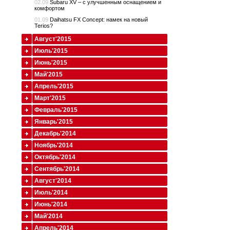
02.09
Subaru XV – с улучшенным оснащением и
комфортом
01.09
Daihatsu FX Concept: намек на новый
Terios?
Август'2015
Июль'2015
Июнь'2015
Май'2015
Апрель'2015
Март'2015
Февраль'2015
Январь'2015
Декабрь'2014
Ноябрь'2014
Октябрь'2014
Сентябрь'2014
Август'2014
Июль'2014
Июнь'2014
Май'2014
Апрель'2014