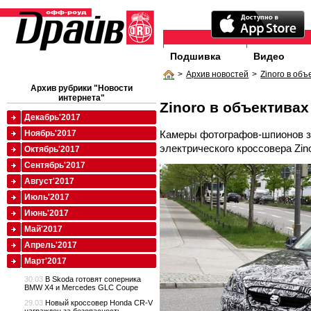
Подшивка
Видео
>
Архив новостей
>
Zinoro в объ
Архив рубрики "Новости
интернета"
Zinoro в объективах
Декабрь'2017
Камеры фотографов-шпионов з
Ноябрь'2017
электрического кроссовера Zino
Октябрь'2017
Сентябрь'2017
Август'2017
Июль'2017
Июнь'2017
Май'2017
Апрель'2017
Март'2017
30.03
В Skoda готовят соперника
BMW X4 и Mercedes GLC Coupe
29.03
Новый кроссовер Honda CR-V