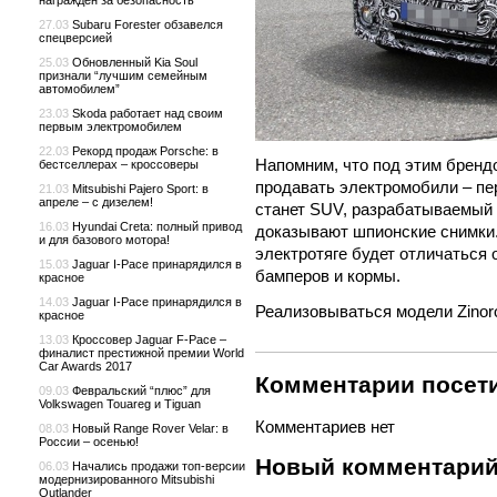
награжден за безопасность
27.03
Subaru Forester обзавелся
спецверсией
25.03
Обновленный Kia Soul
признали “лучшим семейным
автомобилем”
23.03
Skoda работает над своим
первым электромобилем
22.03
Рекорд продаж Porsche: в
Напомним, что под этим брендо
бестселлерах – кроссоверы
продавать электромобили – пе
21.03
Mitsubishi Pajero Sport: в
апреле – с дизелем!
станет SUV, разрабатываемый 
16.03
Hyundai Creta: полный привод
доказывают шпионские снимки. 
и для базового мотора!
электротяге будет отличаться
15.03
Jaguar I-Pace принарядился в
бамперов и кормы.
красное
14.03
Jaguar I-Pace принарядился в
Реализовываться модели Zinor
красное
13.03
Кроссовер Jaguar F-Pace –
финалист престижной премии World
Car Awards 2017
Комментарии посети
09.03
Февральский “плюс” для
Volkswagen Touareg и Tiguan
Комментариев нет
08.03
Новый Range Rover Velar: в
России – осенью!
Новый комментари
06.03
Начались продажи топ-версии
модернизированного Mitsubishi
Outlander