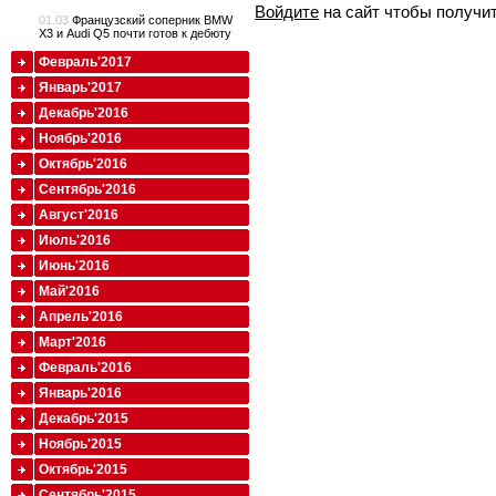
Войдите
на сайт чтобы получи
01.03
Французский соперник BMW
X3 и Audi Q5 почти готов к дебюту
Февраль'2017
Январь'2017
Декабрь'2016
Ноябрь'2016
Октябрь'2016
Сентябрь'2016
Август'2016
Июль'2016
Июнь'2016
Май'2016
Апрель'2016
Март'2016
Февраль'2016
Январь'2016
Декабрь'2015
Ноябрь'2015
Октябрь'2015
Сентябрь'2015