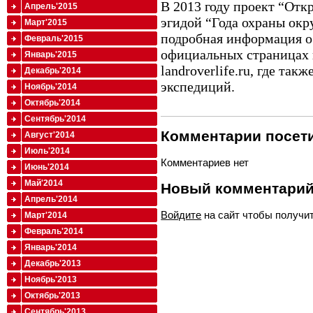
В 2013 году проект “Отк
Апрель'2015
эгидой “Года охраны ок
Март'2015
подробная информация о
Февраль'2015
официальных страницах в
Январь'2015
landroverlife.ru, где та
Декабрь'2014
экспедиций.
Ноябрь'2014
Октябрь'2014
Сентябрь'2014
Комментарии посети
Август'2014
Июль'2014
Комментариев нет
Июнь'2014
Май'2014
Новый комментари
Апрель'2014
Войдите
на сайт чтобы получи
Март'2014
Февраль'2014
Январь'2014
Декабрь'2013
Ноябрь'2013
Октябрь'2013
Сентябрь'2013