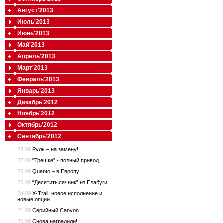
Август'2013
Июль'2013
Июнь'2013
Май'2013
Апрель'2013
Март'2013
Февраль'2013
Январь'2013
Декабрь'2012
Ноябрь'2012
Октябрь'2012
Сентябрь'2012
28.09
Руль – на замену!
27.09
"Трешке" - полный привод
26.09
Quanto – в Европу!
25.09
“Десятитысячник” из Елабуги
24.09
X-Trail: новое исполнение и
новые опции
21.09
Серийный Canyon
20.09
Снова наградили!