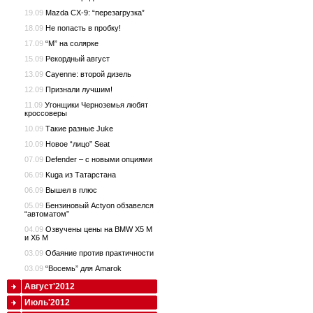
19.09
Mazda CX-9: “перезагрузка”
18.09
Не попасть в пробку!
17.09
“M” на солярке
15.09
Рекордный август
13.09
Cayenne: второй дизель
12.09
Признали лучшим!
11.09
Угонщики Черноземья любят
кроссоверы
10.09
Такие разные Juke
10.09
Новое “лицо” Seat
07.09
Defender – с новыми опциями
06.09
Kuga из Татарстана
06.09
Вышел в плюс
05.09
Бензиновый Actyon обзавелся
“автоматом”
04.09
Озвучены цены на BMW X5 M
и X6 M
03.09
Обаяние против практичности
03.09
“Восемь” для Amarok
Август'2012
Июль'2012