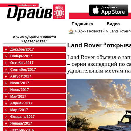
Подшивка
Видео
>
Архив новостей
>
Land Rover 
Архив рубрики "Новости
издательства"
Land Rover “открыв
Декабрь'2017
Land Rover объявил о за
Ноябрь'2017
– серии экспедиций по 
Октябрь'2017
удивительным местам на
Сентябрь'2017
Август'2017
Июль'2017
Июнь'2017
Май'2017
Апрель'2017
Март'2017
Февраль'2017
Январь'2017
Декабрь'2016