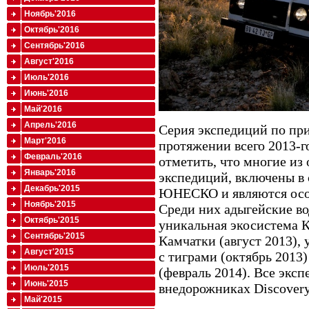
Ноябрь'2016
Октябрь'2016
Сентябрь'2016
Август'2016
Июль'2016
Июнь'2016
Май'2016
Апрель'2016
Серия экспедиций по пр
Март'2016
протяжении всего 2013-го
Февраль'2016
отметить, что многие из
Январь'2016
экспедиций, включены в
Декабрь'2015
ЮНЕСКО и являются осо
Ноябрь'2015
Среди них адыгейские во
Октябрь'2015
уникальная экосистема К
Сентябрь'2015
Камчатки (август 2013),
Август'2015
с тиграми (октябрь 2013
Июль'2015
(февраль 2014). Все экс
Июнь'2015
внедорожниках Discovery
Май'2015