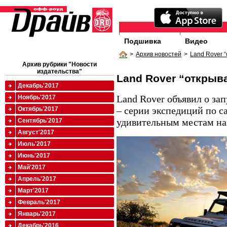
Подшивка
Видео
>
Архив новостей
>
Land Rover 
Архив рубрики "Новости
издательства"
Land Rover “открыв
Декабрь'2017
Land Rover объявил о за
Ноябрь'2017
– серии экспедиций по 
Октябрь'2017
удивительным местам на
Сентябрь'2017
Август'2017
Июль'2017
Июнь'2017
Май'2017
Апрель'2017
Март'2017
Февраль'2017
Январь'2017
Декабрь'2016