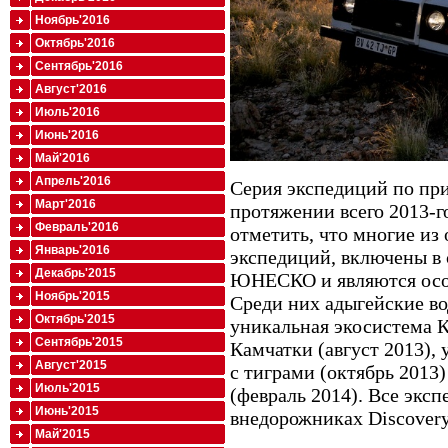
Ноябрь'2016
Октябрь'2016
Сентябрь'2016
Август'2016
Июль'2016
Июнь'2016
Май'2016
Апрель'2016
Серия экспедиций по пр
Март'2016
протяжении всего 2013-го
Февраль'2016
отметить, что многие из
Январь'2016
экспедиций, включены в
Декабрь'2015
ЮНЕСКО и являются осо
Ноябрь'2015
Среди них адыгейские во
Октябрь'2015
уникальная экосистема К
Сентябрь'2015
Камчатки (август 2013),
Август'2015
с тиграми (октябрь 2013
Июль'2015
(февраль 2014). Все экс
Июнь'2015
внедорожниках Discovery
Май'2015