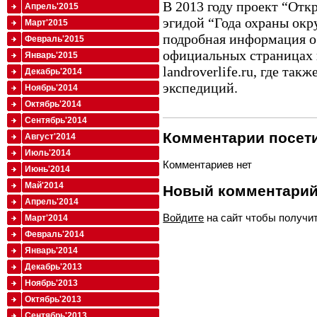
В 2013 году проект “Отк
Апрель'2015
эгидой “Года охраны ок
Март'2015
подробная информация о
Февраль'2015
официальных страницах в
Январь'2015
landroverlife.ru, где та
Декабрь'2014
экспедиций.
Ноябрь'2014
Октябрь'2014
Сентябрь'2014
Комментарии посети
Август'2014
Июль'2014
Комментариев нет
Июнь'2014
Май'2014
Новый комментари
Апрель'2014
Войдите
на сайт чтобы получи
Март'2014
Февраль'2014
Январь'2014
Декабрь'2013
Ноябрь'2013
Октябрь'2013
Сентябрь'2013