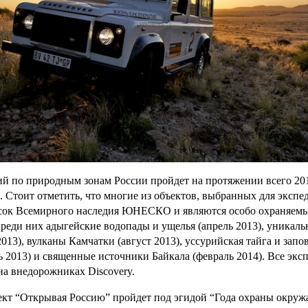
й по природным зонам России пройдет на протяжении всего 201
а. Стоит отметить, что многие из объектов, выбранных для экспе
сок Всемирного наследия ЮНЕСКО и являются особо охраняем
реди них адыгейские водопады и ущелья (апрель 2013), уникаль
013), вулканы Камчатки (август 2013), уссурийская тайга и запо
ь 2013) и священные источники Байкала (февраль 2014). Все экс
на внедорожниках Discovery.
ект “Открывая Россию” пройдет под эгидой “Года охраны окру