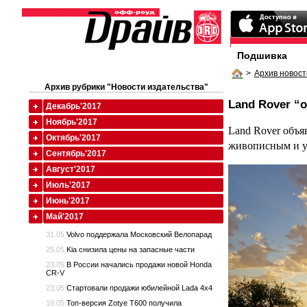
Подшивка
>
Архив новост
Архив рубрики "Новости издательства"
Land Rover “
Декабрь'2017
Ноябрь'2017
Land Rover объя
Октябрь'2017
живописным и у
Сентябрь'2017
Август'2017
Июль'2017
Июнь'2017
Май'2017
31.05
Volvo поддержала Московский Велопарад
25.05
Kia снизила цены на запасные части
23.05
В России начались продажи новой Honda
CR-V
23.05
Стартовали продажи юбилейной Lada 4x4
19.05
Топ-версия Zotye T600 получила