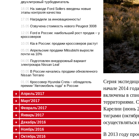
двухлитровый турбодвигатель
18.05
На заводе Ford Sollers введены новые
этапы контроля качества
17.05
Наградили за инновационность!
15.05
Озвучена стоимость нового Peugeot 3008
12.05
Ford в России: наибольший рост продаж – у
кроссоверов
10.05
Kia в России: продажи кроссоверов растут
05.05
Апрельские продажи Mitsubishi выросли
почти на 10%
04.05
Подготовлен внедорожный вариант
электрокара Nissan Leaf
03.05
В России начались продажи обновленного
Nissan Terrano
Серия экспедици
01.05
Кроссовер Hyundai Creta – обладатель
премии “Автомобиль года” в России
начале 2014 год
Апрель'2017
включены в спи
Март'2017
территориями. С
Февраль'2017
Карелии (июнь 2
тиграми (октябр
Январь'2017
осуществляться 
Декабрь'2016
Ноябрь'2016
В 2013 году про
Октябрь'2016