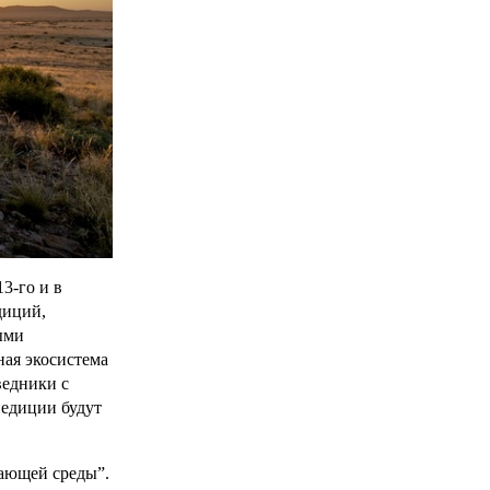
3-го и в
диций,
ыми
ная экосистема
ведники с
педиции будут
жающей среды”.