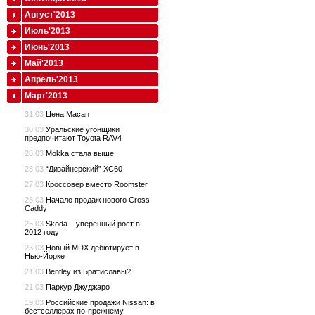
Август'2013
Июль'2013
Июнь'2013
Май'2013
Апрель'2013
Март'2013
31.03
Цена Macan
30.03
Уральские угонщики
предпочитают Toyota RAV4
28.03
Mokka стала выше
28.03
“Дизайнерский” XC60
27.03
Кроссовер вместо Roomster
26.03
Начало продаж нового Cross
Caddy
25.03
Skoda – уверенный рост в
2012 году
23.03
Новый MDX дебютирует в
Нью-Йорке
21.03
Bentley из Братиславы?
21.03
Паркур Джуджаро
19.03
Российские продажи Nissan: в
бестселлерах по-прежнему