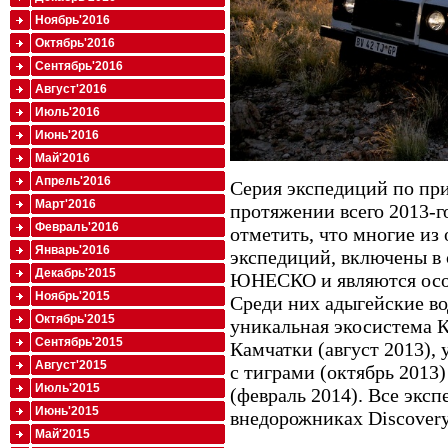
Ноябрь'2016
Октябрь'2016
Сентябрь'2016
Август'2016
Июль'2016
Июнь'2016
Май'2016
Апрель'2016
Серия экспедиций по пр
Март'2016
протяжении всего 2013-го
Февраль'2016
отметить, что многие из
Январь'2016
экспедиций, включены в
Декабрь'2015
ЮНЕСКО и являются осо
Ноябрь'2015
Среди них адыгейские во
Октябрь'2015
уникальная экосистема К
Сентябрь'2015
Камчатки (август 2013),
Август'2015
с тиграми (октябрь 2013
Июль'2015
(февраль 2014). Все экс
Июнь'2015
внедорожниках Discovery
Май'2015