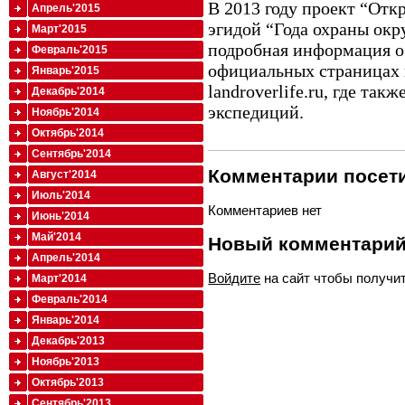
В 2013 году проект “Отк
Апрель'2015
эгидой “Года охраны ок
Март'2015
подробная информация о
Февраль'2015
официальных страницах в
Январь'2015
landroverlife.ru, где та
Декабрь'2014
экспедиций.
Ноябрь'2014
Октябрь'2014
Сентябрь'2014
Комментарии посети
Август'2014
Июль'2014
Комментариев нет
Июнь'2014
Май'2014
Новый комментари
Апрель'2014
Войдите
на сайт чтобы получи
Март'2014
Февраль'2014
Январь'2014
Декабрь'2013
Ноябрь'2013
Октябрь'2013
Сентябрь'2013