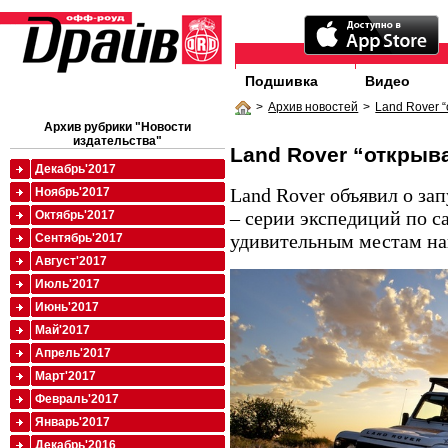
Подшивка
Видео
>
Архив новостей
>
Land Rover 
Архив рубрики "Новости
издательства"
Land Rover “открыв
Декабрь'2017
Land Rover объявил о за
Ноябрь'2017
– серии экспедиций по 
Октябрь'2017
удивительным местам на
Сентябрь'2017
Август'2017
Июль'2017
Июнь'2017
Май'2017
Апрель'2017
Март'2017
Февраль'2017
Январь'2017
Декабрь'2016