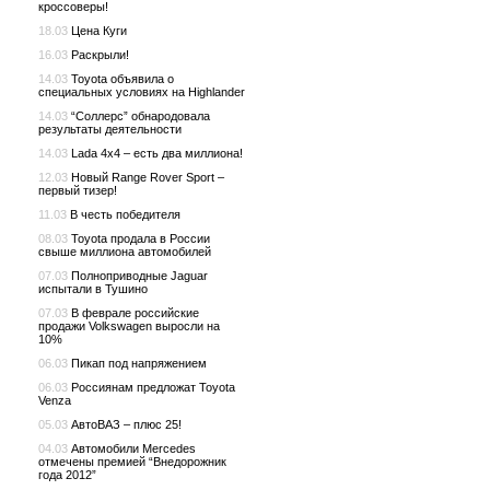
кроссоверы!
18.03
Цена Куги
16.03
Раскрыли!
14.03
Toyota объявила о
специальных условиях на Highlander
14.03
“Соллерс” обнародовала
результаты деятельности
14.03
Lada 4x4 – есть два миллиона!
12.03
Новый Range Rover Sport –
первый тизер!
11.03
В честь победителя
08.03
Toyota продала в России
свыше миллиона автомобилей
07.03
Полноприводные Jaguar
испытали в Тушино
07.03
В феврале российские
продажи Volkswagen выросли на
10%
06.03
Пикап под напряжением
06.03
Россиянам предложат Toyota
Venza
05.03
АвтоВАЗ – плюс 25!
04.03
Автомобили Mercedes
отмечены премией “Внедорожник
года 2012”