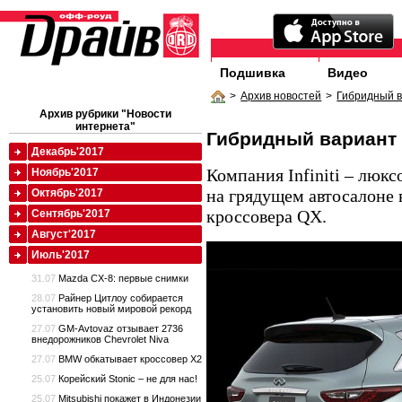
Подшивка
Видео
>
Архив новостей
>
Гибридный 
Архив рубрики "Новости
интернета"
Гибридный вариант
Декабрь'2017
Компания Infiniti – люкс
Ноябрь'2017
на грядущем автосалоне
Октябрь'2017
кроссовера QX.
Сентябрь'2017
Август'2017
Июль'2017
31.07
Mazda CX-8: первые снимки
28.07
Райнер Цитлоу собирается
установить новый мировой рекорд
27.07
GM-Avtovaz отзывает 2736
внедорожников Chevrolet Niva
27.07
BMW обкатывает кроссовер X2
25.07
Корейский Stonic – не для нас!
25.07
Mitsubishi покажет в Индонезии