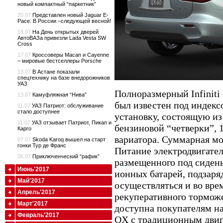
новый компактный “паркетник”
20.07
Представлен новый Jaguar E-
Pace. В России –следующей весной!
18.07
На День открытых дверей
АвтоВАЗа привезли Lada Vesta SW
Cross
17.07
Кроссоверы Macan и Cayenne
– мировые бестселлеры Porsche
13.07
В Астане показали
спецтехнику на базе внедорожников
УАЗ
Полноразмерный Infiniti
13.07
Камуфляжная “Нива”
был известен под индекс
11.07
УАЗ Патриот: обслуживание
стало доступнее
установку, состоящую из
11.07
УАЗ отзывает Патриот, Пикап и
бензиновой “четверки”, 
Карго
вариатора. Суммарная мо
07.07
Skoda Karoq вышел на старт
гонки Тур де Франс
Питание электродвигател
06.07
Приключенческий “рафик”
размещенного под сидень
Июнь'2017
ионных батарей, подзаря
Май'2017
осуществляться и во вр
Апрель'2017
рекуперативного тормож
Март'2017
доступна покупателям н
Февраль'2017
QX с традиционным двига