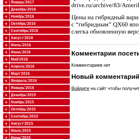
Январь'2017
drive.ru/archive/83/Amer
Декабрь'2016
Цены на гибридный вари
Ноябрь'2016
с “гибридным” QX60 япо
Октябрь'2016
слегка обновленную вер
Сентябрь'2016
Август'2016
Июль'2016
Комментарии посети
Июнь'2016
Май'2016
Комментариев нет
Апрель'2016
Март'2016
Новый комментари
Февраль'2016
Войдите
на сайт чтобы получи
Январь'2016
Декабрь'2015
Ноябрь'2015
Октябрь'2015
Сентябрь'2015
Август'2015
Июль'2015
Июнь'2015