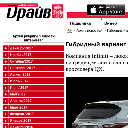
Подшивка
Видео
>
Архив новостей
>
Гибридный 
Архив рубрики "Новости
интернета"
Гибридный вариант
Декабрь'2017
Компания Infiniti – люкс
Ноябрь'2017
на грядущем автосалоне
Октябрь'2017
кроссовера QX.
Сентябрь'2017
Август'2017
Июль'2017
Июнь'2017
Май'2017
Апрель'2017
Март'2017
Февраль'2017
Январь'2017
Декабрь'2016