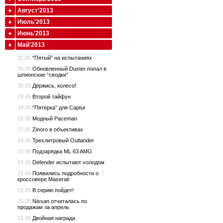
Август'2013
Июль'2013
Июнь'2013
Май'2013
31.05
“Пятый” на испытаниях
30.05
Обновленный Duster попал в
шпионские “сводки”
30.05
Держись, колесо!
29.05
Второй тайфун
29.05
“Пятерка” для Captur
28.05
Модный Paceman
27.05
Zinoro в объективах
24.05
Трехлитровый Outlander
23.05
Подзарядка ML 63 AMG
23.05
Defender испытают холодом
22.05
Появились подробности о
кроссовере Maserati
21.05
В серию пойдет!
20.05
Nissan отчиталась по
продажам за апрель
18.05
Двойная награда