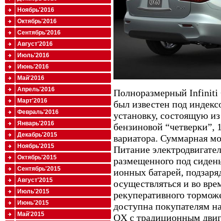
Ноябрь'2016
Октябрь'2016
Сентябрь'2016
Август'2016
Июль'2016
Июнь'2016
Май'2016
Апрель'2016
Полноразмерный Infiniti
Март'2016
был известен под индекс
Февраль'2016
установку, состоящую из
Январь'2016
бензиновой “четверки”, 
Декабрь'2015
вариатора. Суммарная мо
Ноябрь'2015
Питание электродвигател
Октябрь'2015
размещенного под сидень
Сентябрь'2015
ионных батарей, подзаря
Август'2015
осуществляться и во вр
Июль'2015
рекуперативного тормож
Июнь'2015
доступна покупателям н
Май'2015
QX с традиционным двига