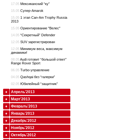
17.05
Мексиканский “ку”
15.05
Супер-Amarok
15.05
1 этап Can-Am Trophy Russia
2013
15.05
Ориентирование "Велес"
14.05
“Секретный” Defender
12.05
SUV зарегистрирован
12.05
Минимум веса, максимум
динамики!
08.05
Audi готовит “большой ответ”
Range Rover Sport
06.05
Turbo-управление
04.05
Qashqai без “галерки”
02.05
Юбилейный “защитник”
Апрель'2013
Март'2013
Февраль'2013
Январь'2013
Декабрь'2012
Ноябрь'2012
Октябрь'2012