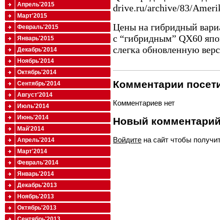
Апрель'2015
drive.ru/archive/83/Amer
Март'2015
Цены на гибридный вари
Февраль'2015
с “гибридным” QX60 япо
Январь'2015
слегка обновленную вер
Декабрь'2014
Ноябрь'2014
Октябрь'2014
Комментарии посети
Сентябрь'2014
Август'2014
Комментариев нет
Июль'2014
Июнь'2014
Новый комментари
Май'2014
Войдите
на сайт чтобы получи
Апрель'2014
Март'2014
Февраль'2014
Январь'2014
Декабрь'2013
Ноябрь'2013
Октябрь'2013
Сентябрь'2013