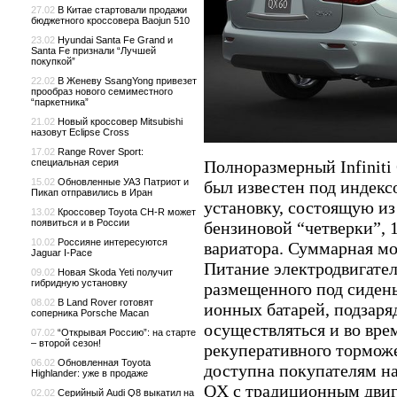
27.02
В Китае стартовали продажи
бюджетного кроссовера Baojun 510
23.02
Hyundai Santa Fe Grand и
Santa Fe признали “Лучшей
покупкой”
22.02
В Женеву SsangYong привезет
прообраз нового семиместного
“паркетника”
21.02
Новый кроссовер Mitsubishi
назовут Eclipse Cross
17.02
Range Rover Sport:
Полноразмерный Infiniti
специальная серия
15.02
Обновленные УАЗ Патриот и
был известен под индекс
Пикап отправились в Иран
установку, состоящую из
13.02
Кроссовер Toyota CH-R может
появиться и в России
бензиновой “четверки”, 
10.02
Россияне интересуются
вариатора. Суммарная мо
Jaguar I-Pace
Питание электродвигател
09.02
Новая Skoda Yeti получит
гибридную установку
размещенного под сидень
08.02
В Land Rover готовят
ионных батарей, подзаря
соперника Porsche Macan
осуществляться и во вр
07.02
“Открывая Россию”: на старте
– второй сезон!
рекуперативного тормож
06.02
Обновленная Toyota
доступна покупателям н
Highlander: уже в продаже
QX с традиционным двига
02.02
Серийный Audi Q8 выкатил на