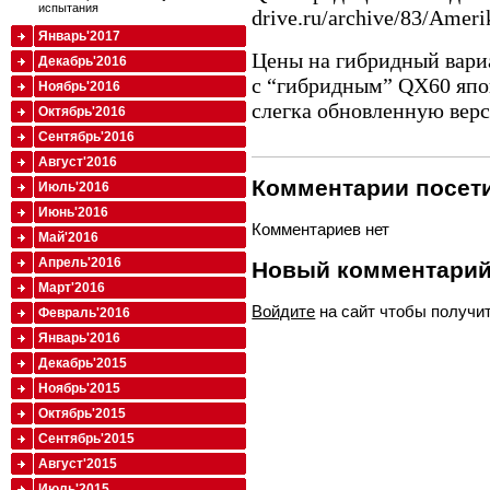
испытания
drive.ru/archive/83/Amer
Январь'2017
Цены на гибридный вари
Декабрь'2016
с “гибридным” QX60 япо
Ноябрь'2016
слегка обновленную вер
Октябрь'2016
Сентябрь'2016
Август'2016
Комментарии посети
Июль'2016
Июнь'2016
Комментариев нет
Май'2016
Апрель'2016
Новый комментари
Март'2016
Войдите
на сайт чтобы получи
Февраль'2016
Январь'2016
Декабрь'2015
Ноябрь'2015
Октябрь'2015
Сентябрь'2015
Август'2015
Июль'2015