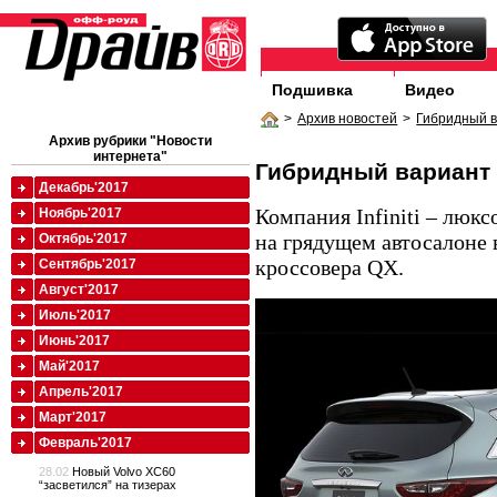
Подшивка
Видео
>
Архив новостей
>
Гибридный 
Архив рубрики "Новости
интернета"
Гибридный вариант
Декабрь'2017
Компания Infiniti – люкс
Ноябрь'2017
на грядущем автосалоне
Октябрь'2017
кроссовера QX.
Сентябрь'2017
Август'2017
Июль'2017
Июнь'2017
Май'2017
Апрель'2017
Март'2017
Февраль'2017
28.02
Новый Volvo XC60
“засветился” на тизерах