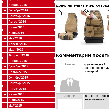
Дополнительные иллюстрац
Ноябрь'2016
Октябрь'2016
Сентябрь'2016
Август'2016
Июль'2016
Июнь'2016
Май'2016
Апрель'2016
Март'2016
Комментарии посети
Февраль'2016
Январь'2016
Аноним
Крутая штука !
Декабрь'2015
похоже еще и и ди
долларов!
Ноябрь'2015
Октябрь'2015
Сентябрь'2015
Август'2015
Июль'2015
Аноним
аналогов в Росс
незаменимая
Июнь'2015
Май'2015