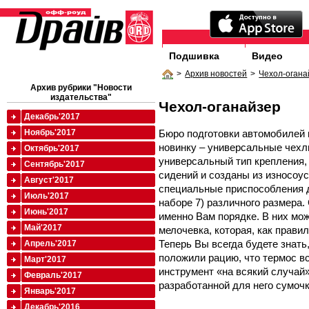
Подшивка
Видео
>
Архив новостей
>
Чехол-огана
Архив рубрики "Новости
издательства"
Чехол-оганайзер
Декабрь'2017
Бюро подготовки автомобилей
Ноябрь'2017
новинку – универсальные чех
Октябрь'2017
универсальный тип крепления
Сентябрь'2017
сидений и созданы из износоу
Август'2017
специальные приспособления д
Июль'2017
наборе 7) различного размера
Июнь'2017
именно Вам порядке. В них мо
Май'2017
мелочевка, которая, как прави
Теперь Вы всегда будете знать
Апрель'2017
положили рацию, что термос в
Март'2017
инструмент «на всякий случай
Февраль'2017
разработанной для него сумочк
Январь'2017
Декабрь'2016