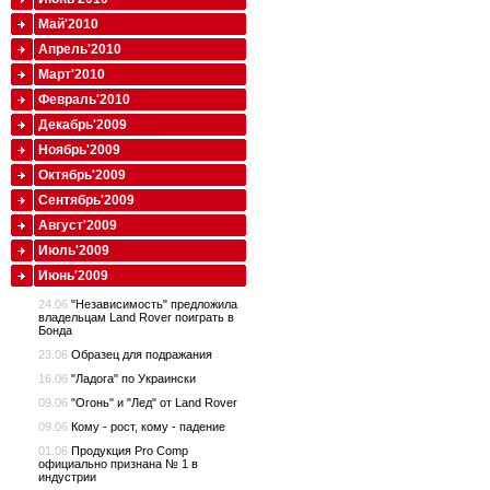
Май'2010
Апрель'2010
Март'2010
Февраль'2010
Декабрь'2009
Ноябрь'2009
Октябрь'2009
Сентябрь'2009
Август'2009
Июль'2009
Июнь'2009
24.06
"Независимость" предложила
владельцам Land Rover поиграть в
Бонда
23.06
Образец для подражания
16.06
"Ладога" по Украински
09.06
"Огонь" и "Лед" от Land Rover
09.06
Кому - рост, кому - падение
01.06
Продукция Pro Comp
официально признана № 1 в
индустрии