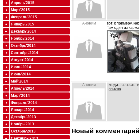
Апрель'2015
Март'2015
Февраль'2015
Аноним
вот, к примеру, ка
Январь'2015
Там один из карм
Декабрь'2014
Ноябрь'2014
Октябрь'2014
Сентябрь'2014
Август'2014
Июль'2014
Июнь'2014
Май'2014
Аноним
люди... совесть-
Апрель'2014
ссылка
Март'2014
Февраль'2014
Январь'2014
Декабрь'2013
Ноябрь'2013
Новый комментари
Октябрь'2013
Сентябрь'2013