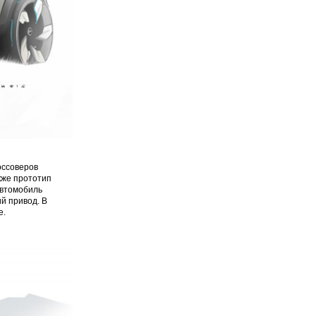
оссоверов
кже прототип
автомобиль
й привод. В
е.