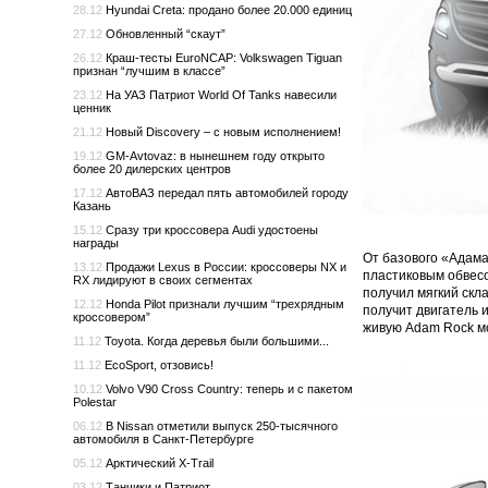
28.12
Hyundai Creta: продано более 20.000 единиц
27.12
Обновленный “скаут”
26.12
Краш-тесты EuroNCAP: Volkswagen Tiguan
признан “лучшим в классе”
23.12
На УАЗ Патриот World Of Tanks навесили
ценник
21.12
Новый Discovery – с новым исполнением!
19.12
GM-Avtovaz: в нынешнем году открыто
более 20 дилерских центров
17.12
АвтоВАЗ передал пять автомобилей городу
Казань
15.12
Сразу три кроссовера Audi удостоены
награды
От базового «Адам
13.12
Продажи Lexus в России: кроссоверы NX и
пластиковым обвесо
RX лидируют в своих сегментах
получил мягкий скл
12.12
Honda Pilot признали лучшим “трехрядным
получит двигатель 
кроссовером”
живую Adam Rock м
11.12
Toyota. Когда деревья были большими...
11.12
EcoSport, отзовись!
10.12
Volvo V90 Cross Country: теперь и с пакетом
Polestar
06.12
В Nissan отметили выпуск 250-тысячного
автомобиля в Санкт-Петербурге
05.12
Арктический X-Trail
03.12
Танчики и Патриот