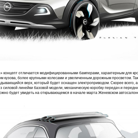
а» концепт отличается модифицированными бамперами, характерным для кр
м кузова, более крупными колесами и увеличенным дорожным просветом. Та
адывающийся верх, который будет оснащен электроприводом. Скорее всего, 
из силовой линейки базовой модели, механическую коробку передач и передни
ожно будет увидеть на открывающемся в начале марта Женевском автосалон