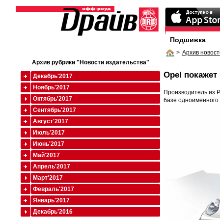
Подшивка
>
Архив новост
Архив рубрики "Новости издательства"
Opel покажет
Декабрь'2017
Ноябрь'2017
Производитель из Р
Октябрь'2017
базе одноименного 
Сентябрь'2017
Август'2017
Июль'2017
Июнь'2017
Май'2017
Апрель'2017
Март'2017
Февраль'2017
Январь'2017
Декабрь'2016