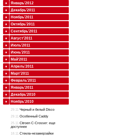
Январь'2012
Декабрь'2011
Ноябрь'2011
Октябрь'2011
Сентябрь'2011
Август'2011
Июль'2011
Июнь'2011
Май'2011
Апрель'2011
Март'2011
Февраль'2011
Январь'2011
Декабрь'2010
Ноябрь'2010
29.11
Черный и белый Disco
29.11
Особенный Caddy
25.11
Citroen C-Crosser: еще
доступнее
18.11
Стекла-незамерзайки