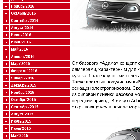
Ноябрь'2016
Октябрь'2016
Сентябрь'2016
Август'2016
Июль'2016
Июнь'2016
Май'2016
Апрель'2016
От базового «Адама» концепт
Март'2016
бамперами, характерным для 
Февраль'2016
кузова, более крупными колес
Январь'2016
Также прототип получил мягки
Декабрь'2015
оснащен электроприводом. Ско
Ноябрь'2015
из силовой линейки базовой м
Октябрь'2015
передний привод. В живую Ada
открывающемся в начале март
Сентябрь'2015
Август'2015
Июль'2015
Июнь'2015
Май'2015