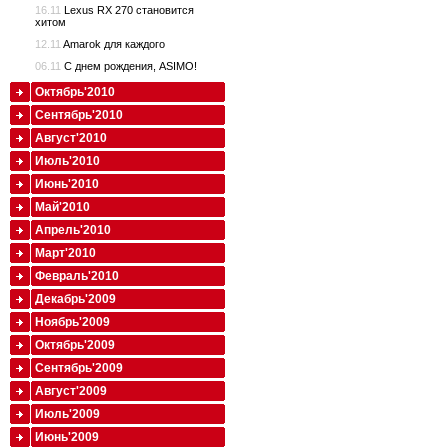
16.11
Lexus RX 270 становится
хитом
12.11
Amarok для каждого
06.11
С днем рождения, ASIMO!
Октябрь'2010
Сентябрь'2010
Август'2010
Июль'2010
Июнь'2010
Май'2010
Апрель'2010
Март'2010
Февраль'2010
Декабрь'2009
Ноябрь'2009
Октябрь'2009
Сентябрь'2009
Август'2009
Июль'2009
Июнь'2009