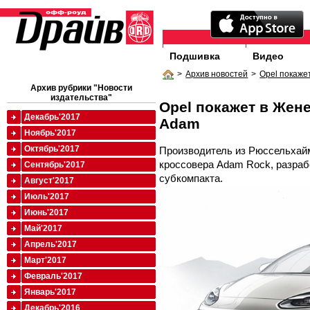
Подшивка
Видео
>
Архив новостей
>
Opel покаже
Архив рубрики "Новости
издательства"
Opel покажет в Жен
Декабрь'2017
Adam
Ноябрь'2017
Октябрь'2017
Производитель из Рюссельхай
кроссовера Adam Rock, разраб
Сентябрь'2017
субкомпакта.
Август'2017
Июль'2017
Июнь'2017
Май'2017
Апрель'2017
Март'2017
Февраль'2017
Январь'2017
Декабрь'2016