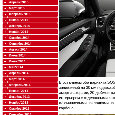
Апрель'2015
Март'2015
Февраль'2015
Январь'2015
Декабрь'2014
Ноябрь'2014
Октябрь'2014
Сентябрь'2014
Август'2014
Июль'2014
Июнь'2014
Май'2014
Апрель'2014
Март'2014
В остальном оба варианта SQ5 
Февраль'2014
заниженной на 30 мм подвеско
Январь'2014
амортизаторами, 20-дюймовыми
Декабрь'2013
интерьером с отделанными кож
алюминиевыми накладками на п
Ноябрь'2013
карбона.
Октябрь'2013
Сентябрь'2013