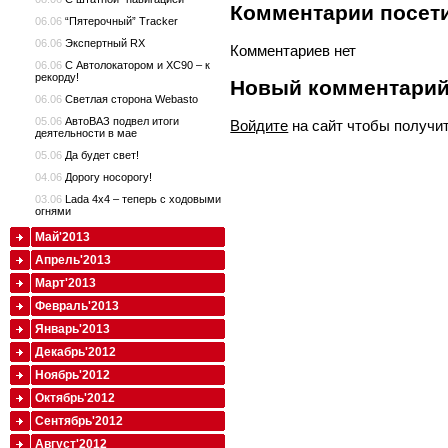
Комментарии посети
06.06
“Пятерочный” Tracker
06.06
Экспертный RX
Комментариев нет
06.06
С Автолокатором и XC90 – к
рекорду!
Новый комментари
06.06
Светлая сторона Webasto
05.06
АвтоВАЗ подвел итоги
Войдите
на сайт чтобы получи
деятельности в мае
05.06
Да будет свет!
04.06
Дорогу носорогу!
03.06
Lada 4x4 – теперь с ходовыми
огнями
Май'2013
Апрель'2013
Март'2013
Февраль'2013
Январь'2013
Декабрь'2012
Ноябрь'2012
Октябрь'2012
Сентябрь'2012
Август'2012