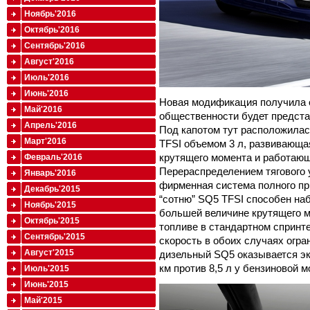
Ноябрь'2016
Октябрь'2016
Сентябрь'2016
Август'2016
Июль'2016
Июнь'2016
Новая модификация получила 
Май'2016
общественности будет предста
Апрель'2016
Под капотом тут расположилас
Март'2016
TFSI объемом 3 л, развивающая
крутящего момента и работающ
Февраль'2016
Перераспределением тягового 
Январь'2016
фирменная система полного пр
Декабрь'2015
“сотню” SQ5 TFSI способен наб
Ноябрь'2015
большей величине крутящего м
Октябрь'2015
топливе в стандартном спринт
Сентябрь'2015
скорость в обоих случаях огра
Август'2015
дизельный SQ5 оказывается эк
км против 8,5 л у бензиновой 
Июль'2015
Июнь'2015
Май'2015