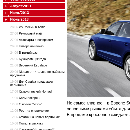
Август'2013
Июль'2013
Июнь'2013
28.06
Из России в Азию
27.06
Рекордный май
27.06
Автокарта с возвратом
26.06
Питерский показ
24.06
В третий раз
24.06
Буксировщик года
21.06
Весенний Escalade
20.06
Nissan отчиталась по майским
продажам
19.06
Для Captiva придумают
испытания
17.06
Казахстанский Nomad
14.06
Холм покорен!
Но самое главное – в Европе S
12.06
С новой “базой”
основными рынками сбыта для 
12.06
Рост на опережение
В продаже кроссовер ожидаетс
12.06
Amarok на новых вершинах
10.06
Попал в десятку
08.06
С штатной “навигацией”