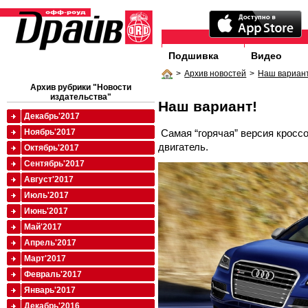
Подшивка
Видео
>
Архив новостей
>
Наш вариант
Архив рубрики "Новости
издательства"
Наш вариант!
Декабрь'2017
Самая “горячая” версия кросс
Ноябрь'2017
двигатель.
Октябрь'2017
Сентябрь'2017
Август'2017
Июль'2017
Июнь'2017
Май'2017
Апрель'2017
Март'2017
Февраль'2017
Январь'2017
Декабрь'2016