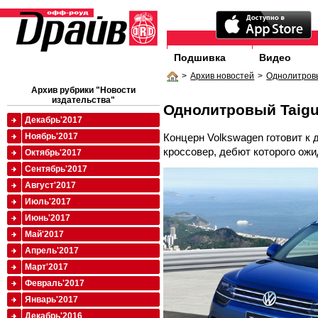
Подшивка
Видео
>
Архив новостей
>
Однолитров
Архив рубрики "Новости
издательства"
Однолитровый Taig
Декабрь'2017
Концерн Volkswagen готовит к
Ноябрь'2017
кроссовер, дебют которого ожи
Октябрь'2017
Сентябрь'2017
Август'2017
Июль'2017
Июнь'2017
Май'2017
Апрель'2017
Март'2017
Февраль'2017
Январь'2017
Декабрь'2016