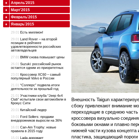
Апрель'2015
Март'2015
Февраль'2015
Январь'2015
29.01
Есть миллион!
29.01
Land Rover – на второй
позиции в рейтинге
удовлетворенности российских
автовладельцев
27.01
BMW снова повышает цены
26.01
Suzuki: российский рынок
остается одним из приоритетных
23.01
Кроссовер XC60 – самый
популярный Volvo в России
21.01
“Соллерс” подвела итоги
деятельности за прошлый год
21.01
Участники клуба “Jeep 4x4
Внешность Taigun характеризу
Club” испытали свои автомобили в
Крокус Сити
сбоку привлекают внимание м
20.01
Китайский лидер
переходящие в среднюю часть 
19.01
Ford Sollers: продажи
кроссовера визуально соединя
внедорожников выросли на 36%
боковыми окнами и плавно пер
16.01
Can-Am Trophy: новые
нижней части кузова концепта 
правила в 2015 году
пластика, защищающий пороги 
15.01
Lada дорожает