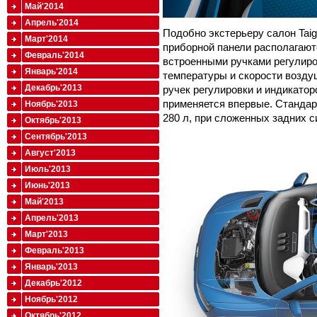
Май'2014
Апрель'2014
Подобно экстерьеру салон Taig
Март'2014
приборной панели располагаю
Февраль'2014
встроенными ручками регулиро
Январь'2014
температуры и скорости возду
Декабрь'2013
ручек регулировки и индикатор
применяется впервые. Стандар
Ноябрь'2013
280 л, при сложенных задних с
Октябрь'2013
Сентябрь'2013
Август'2013
Июль'2013
Июнь'2013
Май'2013
Апрель'2013
Март'2013
Февраль'2013
Январь'2013
Декабрь'2012
Ноябрь'2012
Октябрь'2012