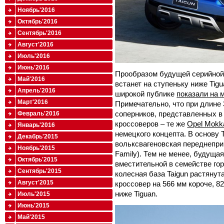
Ноябрь'2016
Октябрь'2016
Сентябрь'2016
Август'2016
Июль'2016
Июнь'2016
Прообразом будущей серийной 
Май'2016
встанет на ступеньку ниже Tig
Апрель'2016
широкой публике
показали на 
Март'2016
Примечательно, что при длине
соперников, представленных в
Февраль'2016
кроссоверов – те же
Opel Mokk
Январь'2016
немецкого концепта. В основу 
Декабрь'2015
вольксвагеновская переднепр
Ноябрь'2015
Family). Тем не менее, будуща
Октябрь'2015
вместительной в семействе го
Сентябрь'2015
колесная база Taigun растянута
Август'2015
кроссовер на 566 мм короче, 82
ниже Tiguan.
Июль'2015
Июнь'2015
Май'2015