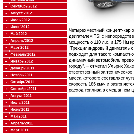
Сентябрь'2012
Август'2012
Июль'2012
Июнь'2012
Четырехместный концепт-кар 
Май'2012
двигателем TSI с непосредст
Апрель'2012
мощностью 110 л.с. и 175 Нм к
Март'2012
“Трехцилиндровый двигатель 
подходит для такого компактно
Февраль'2012
динамичный автомобиль прево
Январь'2012
городу”, – отметил Ульрих Хак
Декабрь'2011
ответственный за техническое 
Ноябрь'2011
масса которого составляет чу
Октябрь'2011
скорость 186 км/ч и разгоняетс
Сентябрь'2011
расход топлива в смешанном ци
Август'2011
Июль'2011
Июнь'2011
Май'2011
Апрель'2011
Март'2011