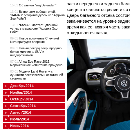
части переднего и заднего бам
15.01
Объявлен “год Defender”!
концепта являются релинги с
13.01
Встречаем победителей:
Дверь багажного отсека состоит
“КАМАЗ” оформил дубль на “Африка
Эко Рейс”!
заканчивается на уровне задни
13.01
“КАМАЗ-мастер”: двойной
время как ее нижняя часть зак
успех в марафоне “Африка Эко
Рейс”
откидывается назад.
09.01
Новое поколение Chevrolet
Niva прибудет вовремя
09.01
Новый рекорд Jeep: продано
более миллиона SUV и
внедорожников
07.01
Africa Eco Race 2015:
марокканское испытание пройдено!
03.01
Модели Land Rover – с
лучшими показателями остаточной
стоимости
Декабрь'2014
Ноябрь'2014
Октябрь'2014
Сентябрь'2014
Август'2014
Июль'2014
Июнь'2014