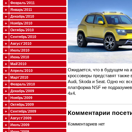
Февраль'2011
Январь'2011
Декабрь'2010
Ноябрь'2010
Октябрь'2010
Сентябрь'2010
Август'2010
Июль'2010
Июнь'2010
Май'2010
Ожидается, что в будущем на 
Апрель'2010
кроссоверы представят также 
Март'2010
Audi, Skoda и Seat. Одно но: 
Февраль'2010
платформа NSF не подразумев
Декабрь'2009
4x4.
Ноябрь'2009
Октябрь'2009
Сентябрь'2009
Комментарии посети
Август'2009
Комментариев нет
Июль'2009
Июнь'2009