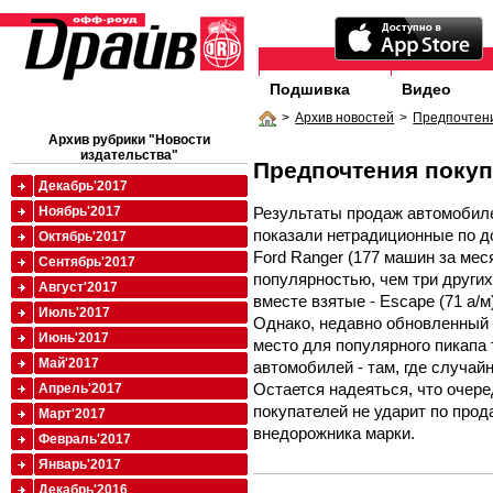
Подшивка
Видео
>
Архив новостей
>
Предпочтени
Архив рубрики "Новости
издательства"
Предпочтения покуп
Декабрь'2017
Результаты продаж автомобиле
Ноябрь'2017
показали нетрадиционные по д
Октябрь'2017
Ford Ranger (177 машин за ме
Сентябрь'2017
популярностью, чем три други
Август'2017
вместе взятые - Escape (71 а/м),
Июль'2017
Однако, недавно обновленный 
Июнь'2017
место для популярного пикапа
Май'2017
автомобилей - там, где случай
Остается надеяться, что очере
Апрель'2017
покупателей не ударит по про
Март'2017
внедорожника марки.
Февраль'2017
Январь'2017
Декабрь'2016