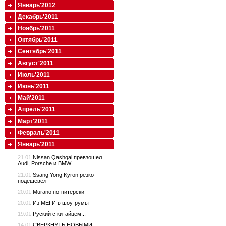
Январь'2012
Декабрь'2011
Ноябрь'2011
Октябрь'2011
Сентябрь'2011
Август'2011
Июль'2011
Июнь'2011
Май'2011
Апрель'2011
Март'2011
Февраль'2011
Январь'2011
21.01
Nissan Qashqai превзошел
Audi, Porsche и BMW
21.01
Ssang Yong Kyron резко
подешевел
20.01
Murano по-питерски
20.01
Из МЕГИ в шоу-румы
19.01
Руский с китайцем...
14.01
СВЕРКНУТЬ НОВЫМИ