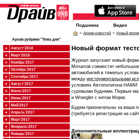
Подшивка
Видео
>
Архив новостей
>
Новый форм
Архив рубрики "Тема дня"
Новый формат тест
Август'2018
Март'2018
Журнал запускает новый форма
Ноябрь'2017
Мочалов совместит небольшое
Октябрь'2017
автомобилей в тяжелых услови
Сентябрь'2017
между
инструментальными ис
Август'2017
условиях Автополигона НАМИ 
суровыми буднями. Первые мат
Июль'2017
и Wrangler c китом Mopar.
Июнь'2017
Май'2017
Будем признательны за ваши п
Апрель'2017
(требуется регистрация на сайт
Март'2017
Февраль'2017
Дополнительные иллюстрац
Январь'2017