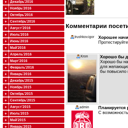
Декабрь'2016
Ноябрь'2016
Октябрь'2016
Сентябрь'2016
Комментарии посети
Август'2016
Июль'2016
trushkov.igor
Хорошее нач
Июнь'2016
Протестируйте 
Май'2016
Апрель'2016
Kron
Хорошо бы да
Март'2016
Хорошо бы нап
для желающих
Февраль'2016
бы повысило 
Январь'2016
Декабрь'2015
Ноябрь'2015
Октябрь'2015
Сентябрь'2015
Август'2015
admin
Планируется 
С возможность
Июль'2015
Май'2015
Январь'2015