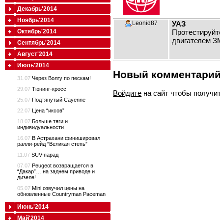
Декабрь'2014
Ноябрь'2014
Leonid87
УАЗ
Октябрь'2014
Протестируйт
двигателем ЗМ
Сентябрь'2014
Август'2014
Июль'2014
Новый комментари
31.07
Через Волгу по пескам!
29.07
Тюнинг-кросс
Войдите
на сайт чтобы получи
25.07
Подтянутый Cayenne
22.07
Цена “иксов”
18.07
Больше тяги и
индивидуальности
16.07
В Астрахани финишировал
ралли-рейд “Великая степь”
11.07
SUV-парад
07.07
Peugeot возвращается в
“Дакар”… на заднем приводе и
дизеле!
05.07
Mini озвучил цены на
обновленные Countryman Paceman
Июнь'2014
Май'2014