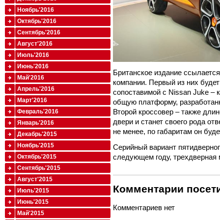
Ноябрь'2016
Октябрь'2016
Сентябрь'2016
Август'2016
Июль'2016
Июнь'2016
Британское издание ссылается
Май'2016
компании. Первый из них буде
Апрель'2016
сопоставимой с Nissan Juke – к
Март'2016
общую платформу, разработанн
Второй кроссовер – также длин
Февраль'2016
двери и станет своего рода от
Январь'2016
не менее, по габаритам он буд
Декабрь'2015
Ноябрь'2015
Серийный вариант пятидверног
следующем году, трехдверная 
Октябрь'2015
Сентябрь'2015
Август'2015
Комментарии посети
Июль'2015
Июнь'2015
Комментариев нет
Май'2015