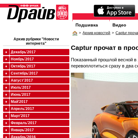
Подшивка
Видео
>
Архив новостей
>
Captur проч
Архив рубрики "Новости
интернета"
Captur прочат в пр
Декабрь'2017
Показанный прошлой весной в 
Ноябрь'2017
перевоплотиться сразу в два с
Октябрь'2017
Сентябрь'2017
Август'2017
Июль'2017
Июнь'2017
Май'2017
Апрель'2017
Март'2017
Февраль'2017
Январь'2017
Декабрь'2016