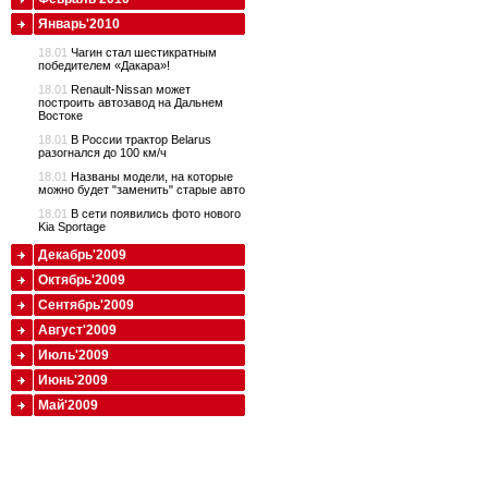
Январь'2010
18.01
Чагин стал шестикратным
победителем «Дакара»!
18.01
Renault-Nissan может
построить автозавод на Дальнем
Востоке
18.01
В России трактор Belarus
разогнался до 100 км/ч
18.01
Названы модели, на которые
можно будет "заменить" старые авто
18.01
В сети появились фото нового
Kia Sportage
Декабрь'2009
Октябрь'2009
Сентябрь'2009
Август'2009
Июль'2009
Июнь'2009
Май'2009