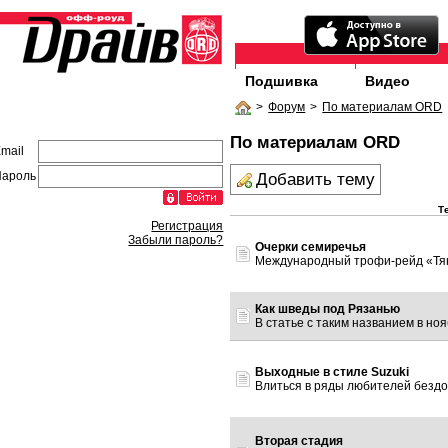
Подшивка
Видео
>
Форум
>
По материалам ORD
По материалам ORD
mail
Пароль
Добавить тему
Т
Регистрация
Забыли пароль?
Очерки семиречья
Международный трофи-рейд «Тянь-
Как шведы под Рязанью
В статье с таким названием в ноябр
Выходные в стиле Suzuki
Влиться в ряды любителей бездоро
Вторая стадия